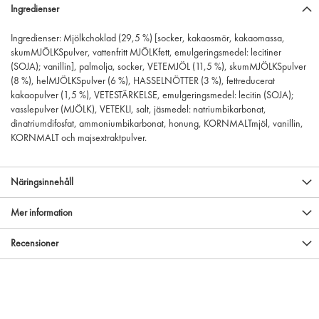
Ingredienser
Ingredienser: Mjölkchoklad (29,5 %) [socker, kakaosmör, kakaomassa,
skumMJÖLKSpulver, vattenfritt MJÖLKfett, emulgeringsmedel: lecitiner
(SOJA); vanillin], palmolja, socker, VETEMJÖL (11,5 %), skumMJÖLKSpulver
(8 %), helMJÖLKSpulver (6 %), HASSELNÖTTER (3 %), fettreducerat
kakaopulver (1,5 %), VETESTÄRKELSE, emulgeringsmedel: lecitin (SOJA);
vasslepulver (MJÖLK), VETEKLI, salt, jäsmedel: natriumbikarbonat,
dinatriumdifosfat, ammoniumbikarbonat, honung, KORNMALTmjöl, vanillin,
KORNMALT och majsextraktpulver.
Näringsinnehåll
Mer information
Recensioner