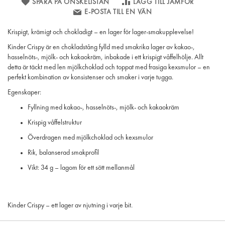
SPARA PÅ ÖNSKELISTAN
LÄGG TILL JÄMFÖR
E-POSTA TILL EN VÄN
Krispigt, krämigt och chokladigt – en lager för lager-smakupplevelse!
Kinder Crispy är en chokladstång fylld med smakrika lager av kakao-,
hasselnöts-, mjölk- och kakaokräm, inbakade i ett krispigt våffelhölje. Allt
detta är täckt med len mjölkchoklad och toppat med frasiga kexsmulor – en
perfekt kombination av konsistenser och smaker i varje tugga.
Egenskaper:
Fyllning med kakao-, hasselnöts-, mjölk- och kakaokräm
Krispig våffelstruktur
Överdragen med mjölkchoklad och kexsmulor
Rik, balanserad smakprofil
Vikt: 34 g – lagom för ett sött mellanmål
Kinder Crispy – ett lager av njutning i varje bit.