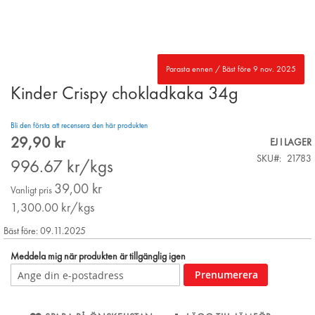
Parasta ennen / Bäst före 9 nov. 2025
Kinder Crispy chokladkaka 34g
Skip
to
the
Bli den första att recensera den här produkten
beginning
29,90 kr
Special
EJ I LAGER
of
Price
SKU
21783
the
996.67
kr/kgs
images
39,00 kr
gallery
Vanligt pris
1,300.00
kr/kgs
Bäst före: 09.11.2025
Meddela mig när produkten är tillgänglig igen
Prenumerera