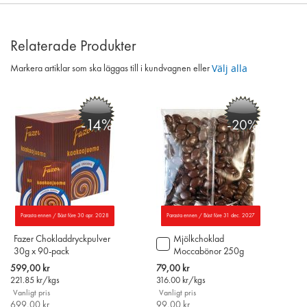
Relaterade Produkter
Välj alla
Markera artiklar som ska läggas till i kundvagnen eller
-14%
-20%
Parasta ennen / Bäst före 30 apr. 2028
Parasta ennen / Bäst före 31 dec. 2027
Fazer Chokladdryckpulver
Mjölkchoklad
Lägg
30g x 90-pack
Moccabönor 250g
till
i
Special
Special
599,00 kr
79,00 kr
varukorgen
Price
Price
221.85
kr/kgs
316.00
kr/kgs
Vanligt pris
Vanligt pris
699,00 kr
99,00 kr