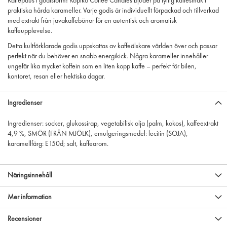
Kaffepaus i godisform! Kopiko Coffee Candies bjuder på fyllig kaffesmak i
praktiska hårda karameller. Varje godis är individuellt förpackad och tillverkad
med extrakt från javakaffebönor för en autentisk och aromatisk
kaffeupplevelse.
Detta kultförklarade godis uppskattas av kaffeälskare världen över och passar
perfekt när du behöver en snabb energikick. Några karameller innehåller
ungefär lika mycket koffein som en liten kopp kaffe – perfekt för bilen,
kontoret, resan eller hektiska dagar.
Ingredienser
Ingredienser: socker, glukossirap, vegetabilisk olja (palm, kokos), kaffeextrakt
4,9 %, SMÖR (FRÅN MJÖLK), emulgeringsmedel: lecitin (SOJA),
karamellfärg: E150d; salt, kaffearom.
Näringsinnehåll
Mer information
Recensioner