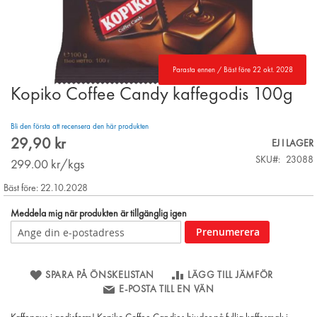
Parasta ennen / Bäst före 22 okt. 2028
Kopiko Coffee Candy kaffegodis 100g
Skip
to
the
Bli den första att recensera den här produkten
beginning
29,90 kr
EJ I LAGER
of
SKU
23088
the
299.00
kr/kgs
images
Bäst före: 22.10.2028
gallery
Meddela mig när produkten är tillgänglig igen
Prenumerera
SPARA PÅ ÖNSKELISTAN
LÄGG TILL JÄMFÖR
E-POSTA TILL EN VÄN