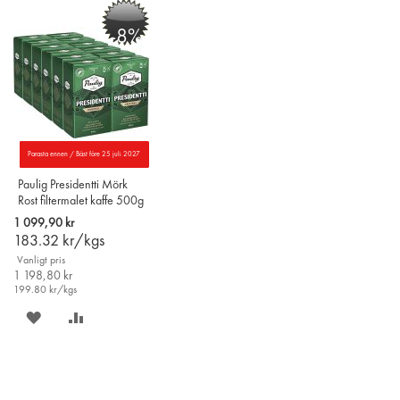
PÅ
TILL
PÅ
TILL
-8%
ÖNSKELISTAN
JÄMFÖR
ÖNSKELISTAN
JÄMFÖR
Parasta ennen / Bäst före 25 juli 2027
Paulig Presidentti Mörk
Rost filtermalet kaffe 500g
x 12 st
1 099,90 kr
183.32
kr/kgs
Vanligt pris
1 198,80 kr
199.80
kr/kgs
SPARA
LÄGG
PÅ
TILL
ÖNSKELISTAN
JÄMFÖR