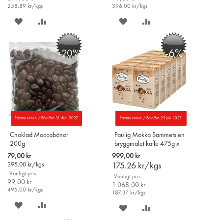
258.89
kr/kgs
396.00
kr/kgs
SPARA
LÄGG
SPARA
LÄGG
PÅ
TILL
PÅ
TILL
-6%
-20%
ÖNSKELISTAN
JÄMFÖR
ÖNSKELISTAN
JÄMFÖR
Parasta ennen / Bäst före 31 dec. 2027
Parasta ennen / Bäst före 25 juli 2027
Choklad Moccabönor
Paulig Mokka Sammetslen
200g
bryggmalet kaffe 475g x
12-pack
Special
79,00 kr
999,00 kr
Price
395.00
kr/kgs
175.26
kr/kgs
Vanligt pris
Vanligt pris
99,00 kr
1 068,00 kr
495.00
kr/kgs
187.37
kr/kgs
SPARA
LÄGG
SPARA
LÄGG