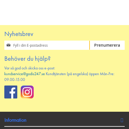
Nyhetsbrev
Prenumerera
Prenumerera
på
vårt
Behöver du hjälp?
nyhetsbrev
Var så god och skicka oss e-post:
kundservice@godis247.se
Kundtjänsten (på engelska) öppen Mån-Fre:
09.00-15.00
Information