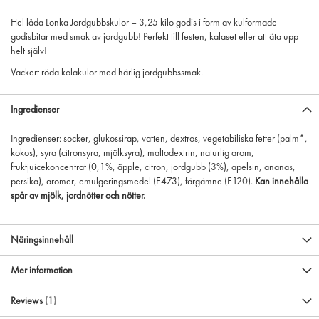
Hel låda Lonka Jordgubbskulor – 3,25 kilo godis i form av kulformade
godisbitar med smak av jordgubb! Perfekt till festen, kalaset eller att äta upp
helt själv!
Vackert röda kolakulor med härlig jordgubbssmak.
Ingredienser
Ingredienser: socker, glukossirap, vatten, dextros, vegetabiliska fetter (palm*,
kokos), syra (citronsyra, mjölksyra), maltodextrin, naturlig arom,
fruktjuicekoncentrat (0,1%, äpple, citron, jordgubb (3%), apelsin, ananas,
persika), aromer, emulgeringsmedel (E473), färgämne (E120).
Kan innehålla
spår av mjölk, jordnötter och nötter.
Näringsinnehåll
Mer information
Reviews
1