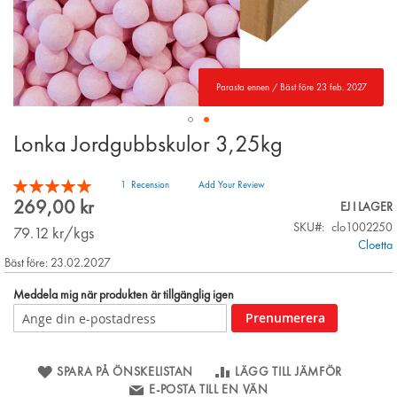
Parasta ennen / Bäst före 23 feb. 2027
Lonka Jordgubbskulor 3,25kg
Skip
to
the
Betyg:
1
Recension
Add Your Review
beginning
100
100
% of
269,00 kr
EJ I LAGER
of
SKU
clo1002250
the
79.12
kr/kgs
Cloetta
images
Bäst före: 23.02.2027
gallery
Meddela mig när produkten är tillgänglig igen
Prenumerera
SPARA PÅ ÖNSKELISTAN
LÄGG TILL JÄMFÖR
E-POSTA TILL EN VÄN