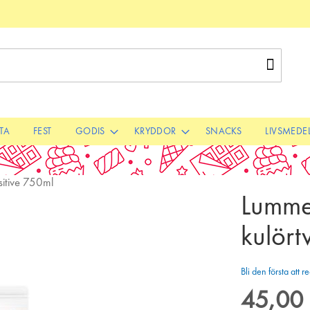
Sök
STA
FEST
GODIS
KRYDDOR
SNACKS
LIVSMEDE
itive 750ml
Lumme
kulört
Bli den första att
45,00 