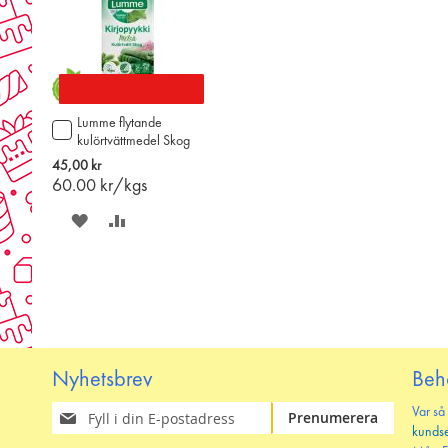
Lumme flytande
Lägg
kulörtvättmedel Skog
till
750ml
i
45,00 kr
varukorgen
60.00
kr/kgs
SPARA
LÄGG
PÅ
TILL
ÖNSKELISTAN
JÄMFÖR
Nyhetsbrev
Beh
Prenumerera
Var så
Prenumerera
på
kunds