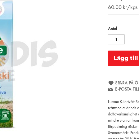
60.00
kr/kgs
Antal
Lägg til
SPARA PÅ Ö
E-POSTA TI
Lumme Kulörtvätt Se
tvättmedlet är helt
doftöverkänslighet 
mindre utan att komp
förpackning räcker 
Svanenmärkt. Produk