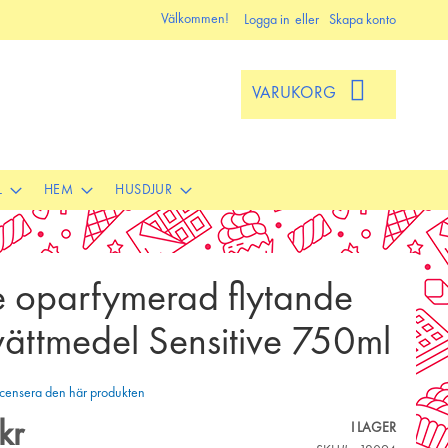
Välkommen!
Logga in
Skapa konto
VARUKORG
L
HEM
HUSDJUR
 oparfymerad flytande
vättmedel Sensitive 750ml
 recensera den här produkten
kr
I LAGER