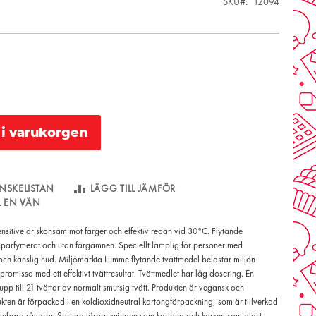
SKU
12094
l i varukorgen
NSKELISTAN
LÄGG TILL JÄMFÖR
LL EN VÄN
nsitive är skonsam mot färger och effektiv redan vid 30°C. Flytande
 oparfymerat och utan färgämnen. Speciellt lämplig för personer med
och känslig hud. Miljömärkta Lumme flytande tvättmedel belastar miljön
romissa med ett effektivt tvättresultat. Tvättmedlet har låg dosering. En
upp till 21 tvättar av normalt smutsig tvätt. Produkten är vegansk och
ten är förpackad i en koldioxidneutral kartongförpackning, som är tillverkad