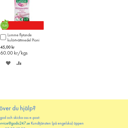
Lumme flytande
Lägg
kulörtvättmedel Pioni
till
750ml
i
45,00 kr
varukorgen
60.00
kr/kgs
SPARA
LÄGG
PÅ
TILL
ÖNSKELISTAN
JÄMFÖR
över du hjälp?
 god och skicka oss e-post:
ervice@godis247.se
Kundtjänsten (på engelska) öppen