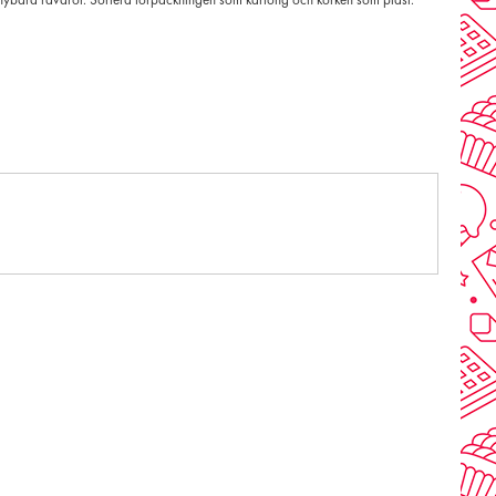
nybara råvaror. Sortera förpackningen som kartong och korken som plast.