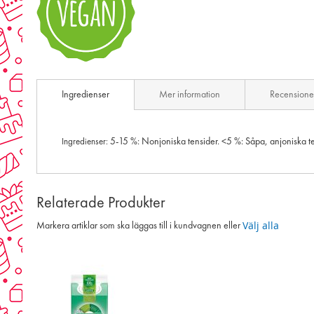
Skip
to
Ingredienser
Mer information
Recensione
the
beginning
of
the
5-15 %: Nonjoniska tensider. <5 %: Såpa, anjoniska 
Ingredienser:
images
gallery
Relaterade Produkter
Välj alla
Markera artiklar som ska läggas till i kundvagnen eller