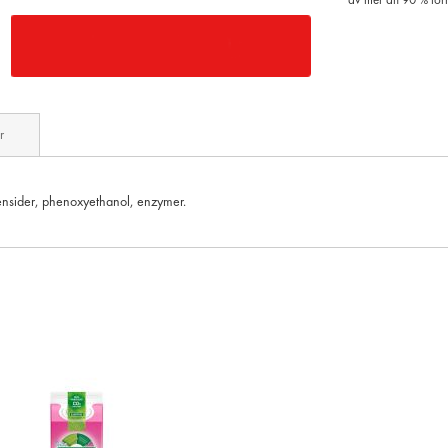
av mer än 90 % för
r
tensider, phenoxyethanol, enzymer.