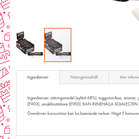
Skip
to
Ingredienser
Näringsinnehåll
Mer inform
the
beginning
of
the
Ingredienser: sötningsmedel (xylitol 68%), tuggummibas, aromer, 
images
(E903), smakförstärkare (E950). KAN INNEHÅLLA SOJALECITIN.
gallery
Överdriven konsumtion kan ha laxerande verkan. Högst 5 konsume