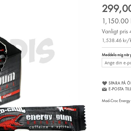
299,00
Special
Price
1,150.00
Vanligt pris
1,538.46
kr/
Meddela mig när pr
SPARA PÅ Ö
E-POSTA TI
Mad-Croc Energy 