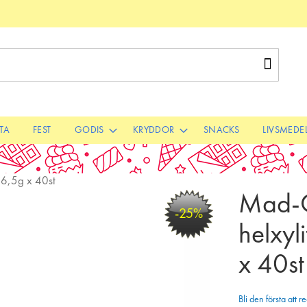
Sök
STA
FEST
GODIS
KRYDDOR
SNACKS
LIVSMEDE
 6,5g x 40st
Mad-C
-25%
helxyl
x 40st
Bli den första att