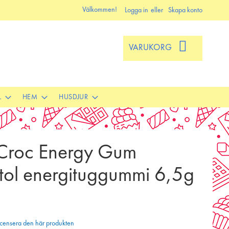
Välkommen!
Logga in
Skapa konto
VARUKORG
L
HEM
HUSDJUR
roc Energy Gum
itol energituggummi 6,5g
 recensera den här produkten