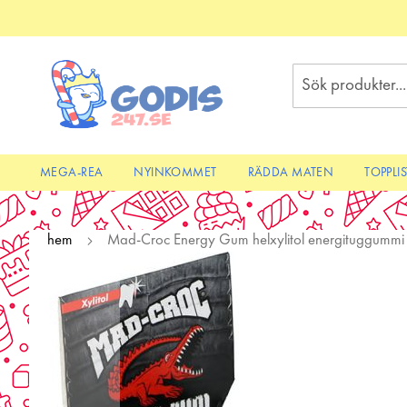
Skip
to
Content
Sök
MEGA-REA
NYINKOMMET
RÄDDA MATEN
TOPPLI
hem
Mad-Croc Energy Gum helxylitol energituggummi
Skip
to
the
end
of
the
images
gallery