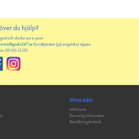
över du hjälp?
 god och skicka oss e-post:
ervice@godis247.se
Kundtjänsten (på engelska) öppen
re: 09.00-15.00
Mina sidor
Mitt konto
se
Personlig information
Beställningshistorik