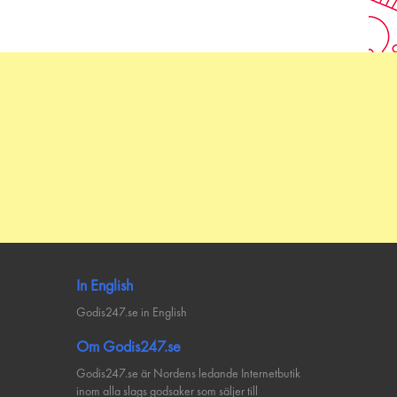
In English
Godis247.se in English
Om Godis247.se
Godis247.se är Nordens ledande Internetbutik
inom alla slags godsaker som säljer till