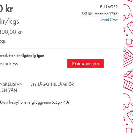
 kr
EJ I LAGER
SKU
madcroc0958
Mad Croc
kr/kgs
400,00 kr
kgs
odukten är tillgänglig igen
Prenumerera
NSKELISTAN
LÄGG TILL JÄMFÖR
LL EN VÄN
Gum helxylitol energituggummi 6,5g x 40st