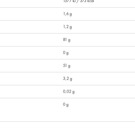
1577 kJ / 373 kcal
1,6 g
1,2 g
81 g
0 g
51 g
3,2 g
0,02 g
0 g