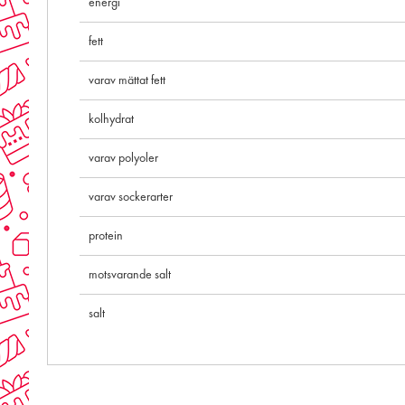
energi
fett
varav mättat fett
kolhydrat
varav polyoler
varav sockerarter
protein
motsvarande salt
salt