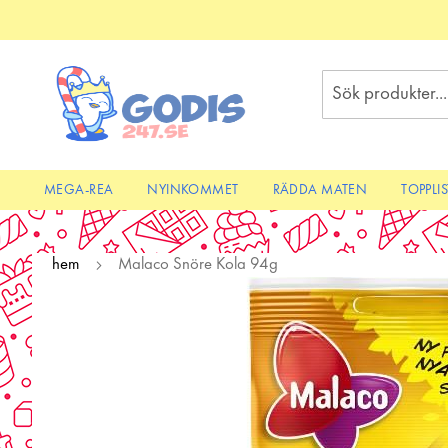
Skip
to
Content
Sök
MEGA-REA
NYINKOMMET
RÄDDA MATEN
TOPPLI
hem
Malaco Snöre Kola 94g
Skip
to
the
end
of
the
images
gallery