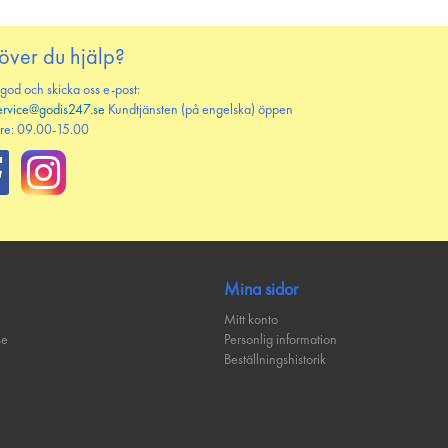
över du hjälp?
 god och skicka oss e-post:
ervice@godis247.se
Kundtjänsten (på engelska) öppen
re: 09.00-15.00
Mina sidor
Mitt konto
se
Personlig information
Beställningshistorik