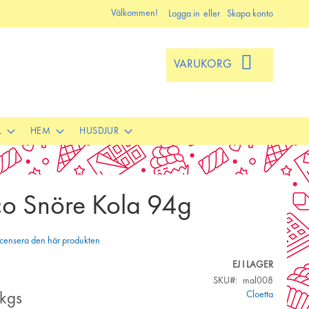
Välkommen!
Logga in
Skapa konto
VARUKORG
L
HEM
HUSDJUR
o Snöre Kola 94g
 recensera den här produkten
EJ I LAGER
SKU
mal008
Cloetta
kgs