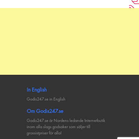
In English
Godis247.se in English
Om Godis247.se
Godis247.se är Nordens ledande Internetbutik
inom alla slags godsaker som säljer till
grossistpriser för alla!