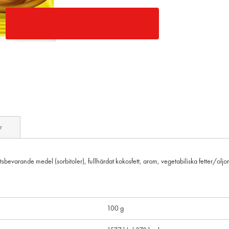
r
etsbevarande medel (sorbitoler), fullhärdat kokosfett, arom, vegetabiliska fetter/olj
100 g