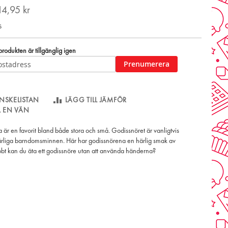
14,95 kr
s
odukten är tillgänglig igen
Prenumerera
NSKELISTAN
LÄGG TILL JÄMFÖR
LL EN VÄN
är en favorit bland både stora och små. Godissnöret är vanligtvis
rliga barndomsminnen. Här har godissnörena en härlig smak av
bbt kan du äta ett godissnöre utan att använda händerna?