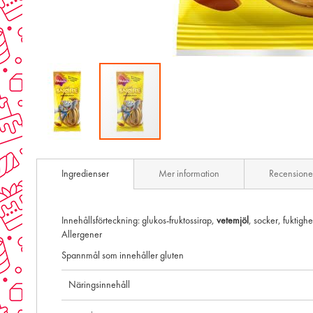
Skip
to
Ingredienser
Mer information
Recensione
the
beginning
of
the
Innehållsförteckning: glukos-fruktossirap,
vetemjöl
, socker, fuktigh
images
Allergener
gallery
Spannmål som innehåller gluten
Näringsinnehåll