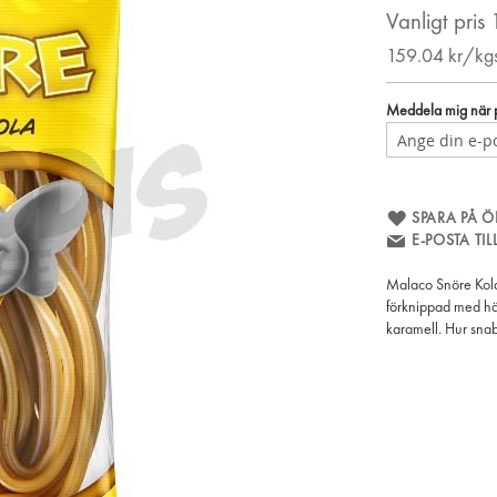
Vanligt pris
159.04
kr/kg
Meddela mig när pr
SPARA PÅ Ö
E-POSTA TI
Malaco Snöre Kola 
förknippad med hä
karamell. Hur sna