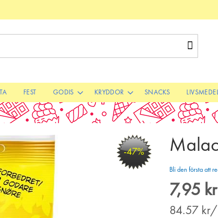
Sök
STA
FEST
GODIS
KRYDDOR
SNACKS
LIVSMEDE
Malac
-47%
Bli den första att
7,95 kr
Special
Price
84.57
kr/