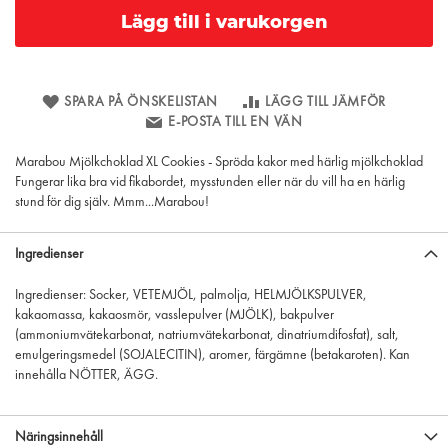
Lägg till i varukorgen
SPARA PÅ ÖNSKELISTAN
LÄGG TILL JÄMFÖR
E-POSTA TILL EN VÄN
Marabou Mjölkchoklad XL Cookies - Spröda kakor med härlig mjölkchoklad
Fungerar lika bra vid fikabordet, mysstunden eller när du vill ha en härlig
stund för dig själv. Mmm...Marabou!
Ingredienser
Ingredienser: Socker, VETEMJÖL, palmolja, HELMJÖLKSPULVER,
kakaomassa, kakaosmör, vasslepulver (MJÖLK), bakpulver
(ammoniumvätekarbonat, natriumvätekarbonat, dinatriumdifosfat), salt,
emulgeringsmedel (SOJALECITIN), aromer, färgämne (betakaroten). Kan
innehålla NÖTTER, ÄGG.
Näringsinnehåll