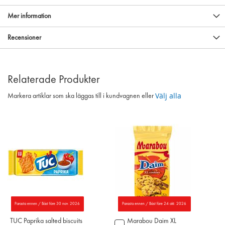
Mer information
Recensioner
Relaterade Produkter
Välj alla
Markera artiklar som ska läggas till i kundvagnen eller
Parasta ennen / Bäst före 30 nov. 2026
Parasta ennen / Bäst före 24 okt. 2026
TUC Paprika salted biscuits
Marabou Daim XL
Lägg