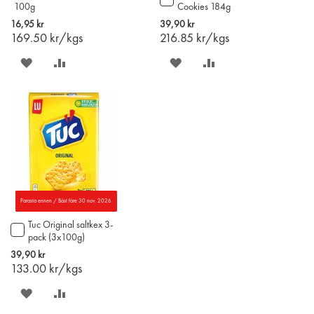
100g
Cookies 184g
till
i
16,95 kr
39,90 kr
varukorgen
169.50
kr/kgs
216.85
kr/kgs
SPARA
LÄGG
SPARA
LÄGG
PÅ
TILL
PÅ
TILL
ÖNSKELISTAN
JÄMFÖR
ÖNSKELISTAN
JÄMFÖR
Parasta ennen / Bäst före 30 nov. 2026
Tuc Original saltkex 3-
Lägg
pack (3x100g)
till
i
39,90 kr
varukorgen
133.00
kr/kgs
SPARA
LÄGG