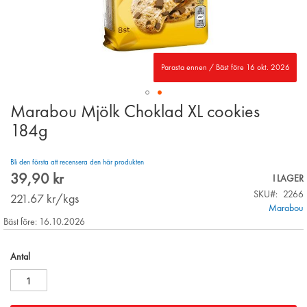
Parasta ennen / Bäst före 16 okt. 2026
Marabou Mjölk Choklad XL cookies
Skip
to
184g
the
beginning
Bli den första att recensera den här produkten
of
39,90 kr
the
I LAGER
images
SKU
2266
221.67
kr/kgs
gallery
Marabou
Bäst före: 16.10.2026
Antal