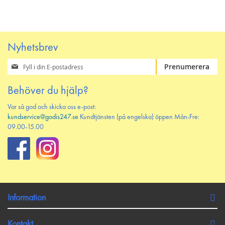
PÅ
TILL
ÖNSKELISTAN
JÄMFÖR
Nyhetsbrev
Prenumerera
Prenumerera
på
vårt
Behöver du hjälp?
nyhetsbrev
Var så god och skicka oss e-post:
kundservice@godis247.se
Kundtjänsten (på engelska) öppen Mån-Fre:
09.00-15.00
Information
Kontakt