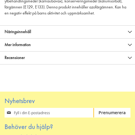
ytbehandlingsmedel (karnaubavax), konserveringsmedel (kaliumsorbat),
färgämnen (E129, E133). Denna produkt innehåller azofärgämnen. Kan ha
en negativ effekt på barns aktivitet och uppmärksamhet.
Näringsinnehåll
Mer information
Recensioner
Nyhetsbrev
Prenumerera
Prenumerera
på
vårt
Behöver du hjälp?
nyhetsbrev