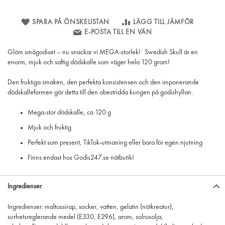
SPARA PÅ ÖNSKELISTAN
LÄGG TILL JÄMFÖR
E-POSTA TILL EN VÄN
Glöm smågodiset – nu snackar vi MEGA-storlek! Swedish Skull är en
enorm, mjuk och saftig dödskalle som väger hela 120 gram!
Den fruktiga smaken, den perfekta konsistensen och den imponerande
dödskalleformen gör detta till den obestridda kungen på godishyllan.
Mega-stor dödskalle, ca 120 g
Mjuk och fruktig
Perfekt som present, TikTok-utmaning eller bara för egen njutning
Finns endast hos Godis247.se nätbutik!
Ingredienser
Ingredienser: maltossirap, socker, vatten, gelatin (nötkreatur),
surhetsreglerande medel (E330, E296), arom, solrosolja,