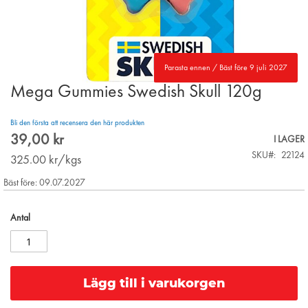
Parasta ennen / Bäst före 9 juli 2027
Mega Gummies Swedish Skull 120g
Skip
to
the
Bli den första att recensera den här produkten
beginning
39,00 kr
I LAGER
of
SKU
22124
the
325.00
kr/kgs
images
Bäst före: 09.07.2027
gallery
Antal
Lägg till i varukorgen