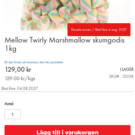
Parasta ennen / Bäst före 4 aug. 2027
Mellow Twirly Marshmallow skumgodis
Skip
to
1kg
the
beginning
Bli den första att recensera den här produkten
of
129,00 kr
the
I LAGER
images
SKU
12038
129.00
kr/kgs
gallery
Bäst före: 04.08.2027
Antal
Lägg till i varukorgen