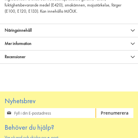
fuktighetsbevarande medel (E420), smakämnen, majsstärkelse, färger
(E100, E120, E133). Kan innehålla MJÖLK.
Näringsinnehåll
Mer information
Recensioner
Nyhetsbrev
Prenumerera
Prenumerera
på
vårt
Behöver du hjälp?
nyhetsbrev
Var så god och skicka oss e-post: