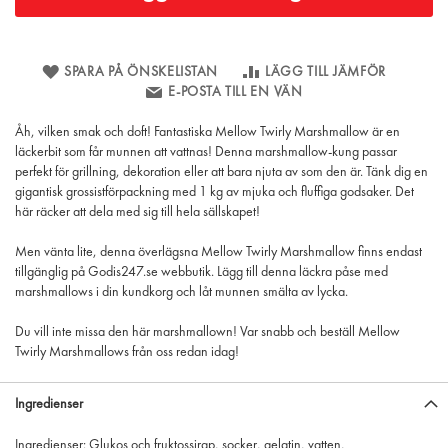
SPARA PÅ ÖNSKELISTAN
LÄGG TILL JÄMFÖR
E-POSTA TILL EN VÄN
Åh, vilken smak och doft! Fantastiska Mellow Twirly Marshmallow är en
läckerbit som får munnen att vattnas! Denna marshmallow-kung passar
perfekt för grillning, dekoration eller att bara njuta av som den är. Tänk dig en
gigantisk grossistförpackning med 1 kg av mjuka och fluffiga godsaker. Det
här räcker att dela med sig till hela sällskapet!
Men vänta lite, denna överlägsna Mellow Twirly Marshmallow finns endast
tillgänglig på Godis247.se webbutik. Lägg till denna läckra påse med
marshmallows i din kundkorg och låt munnen smälta av lycka.
Du vill inte missa den här marshmallown! Var snabb och beställ Mellow
Twirly Marshmallows från oss redan idag!
Ingredienser
Ingredienser: Glukos och fruktossirap, socker, gelatin, vatten,