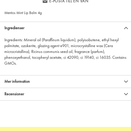
E-POSTA TILL EN VÄN
Mentos Mint Lip Balm 4g
Ingredienser
Ingredients: Mineral oil (Paraffinum liquidum), polyisobutene, ethyl hexyl
palmitate, ozokerite, glazing agent e901, microcrystalline wax (Cera
microcristallina), Ricinus communis seed oil, fragrance (parfum),
phenoxyethanol, tocopheryl acetate, ci 42090, ci 19140, ci 16035. Contains
GMOs.
Mer information
Recensioner