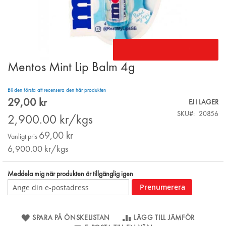
Mentos Mint Lip Balm 4g
Skip
to
the
Bli den första att recensera den här produkten
beginning
29,00 kr
Special
EJ I LAGER
of
Price
SKU
20856
the
2,900.00
kr/kgs
images
69,00 kr
gallery
Vanligt pris
6,900.00
kr/kgs
Meddela mig när produkten är tillgänglig igen
Prenumerera
SPARA PÅ ÖNSKELISTAN
LÄGG TILL JÄMFÖR