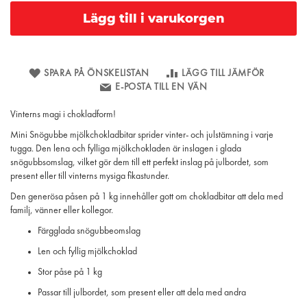
Lägg till i varukorgen
SPARA PÅ ÖNSKELISTAN
LÄGG TILL JÄMFÖR
E-POSTA TILL EN VÄN
Vinterns magi i chokladform!
Mini Snögubbe mjölkchokladbitar sprider vinter- och julstämning i varje
tugga. Den lena och fylliga mjölkchokladen är inslagen i glada
snögubbsomslag, vilket gör dem till ett perfekt inslag på julbordet, som
present eller till vinterns mysiga fikastunder.
Den generösa påsen på 1 kg innehåller gott om chokladbitar att dela med
familj, vänner eller kollegor.
Färgglada snögubbeomslag
Len och fyllig mjölkchoklad
Stor påse på 1 kg
Passar till julbordet, som present eller att dela med andra