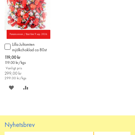
Parasta ennen / Bäst före 9 sep. 2026
Lilla Jultomten
Lägg
mjölkchoklad ca 80st
till
i
Special
119,00 kr
varukorgen
Price
119.00
kr/kgs
Vanligt pris
299,00 kr
299.00
kr/kgs
SPARA
LÄGG
PÅ
TILL
ÖNSKELISTAN
JÄMFÖR
Nyhetsbrev
Prenumerera