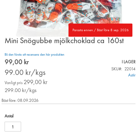
Parasta ennen / Bäst före 8 sep. 2026
Mini Snögubbe mjölkchoklad ca 160st
Skip
to
the
Bli den första att recensera den här produkten
beginning
99,00 kr
Special
I LAGER
of
Price
SKU
22014
the
99.00
kr/kgs
Astir
images
299,00 kr
gallery
Vanligt pris
299.00
kr/kgs
Bäst före: 08.09.2026
Antal