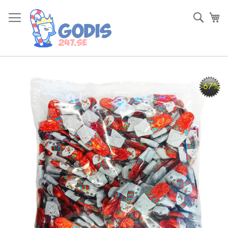
Skip
to
Sök
Va
Content
Skip
-67%
to
the
end
of
the
images
gallery