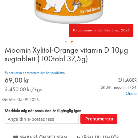
Parasta ennen / Bäst före 5 sep. 2026
Moomin Xylitol-Orange vitamin D 10µg
Skip
to
sugtablett (100tabl 37,5g)
the
beginning
Bli den första att recensera den här produkten
of
69,00 kr
the
EJ I LAGER
images
SKU
moomin1754
3,450.00
kr/kgs
gallery
Oriola
Bäst före: 05.09.2026
Meddela mig när produkten är tillgänglig igen
Prenumerera
SPARA PÅ ÖNSKELISTAN
LÄGG TILL JÄMFÖR