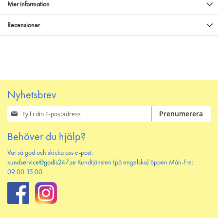
Mer information
Recensioner
Nyhetsbrev
Prenumerera
Prenumerera
på
vårt
Behöver du hjälp?
nyhetsbrev
Var så god och skicka oss e-post:
kundservice@godis247.se
Kundtjänsten (på engelska) öppen Mån-Fre:
09.00-15.00