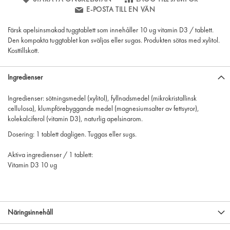
E-POSTA TILL EN VÄN
Färsk apelsinsmakad tuggtablett som innehåller 10 ug vitamin D3 / tablett.
Den kompakta tuggtablet kan sväljas eller sugas. Produkten sötas med xylitol.
Kosttillskott.
Ingredienser
Ingredienser: sötningsmedel (xylitol), fyllnadsmedel (mikrokristallinsk
cellulosa), klumpförebyggande medel (magnesiumsalter av fettsyror),
kolekalciferol (vitamin D3), naturlig apelsinarom.
Dosering: 1 tablett dagligen. Tuggas eller sugs.
Aktiva ingredienser / 1 tablett:
Vitamin D3 10 ug
Näringsinnehåll