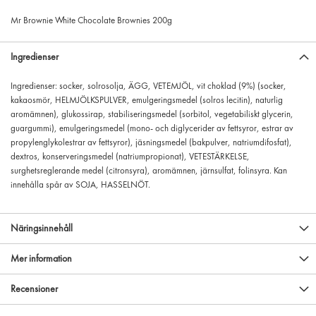
Mr Brownie White Chocolate Brownies 200g
Ingredienser
Ingredienser: socker, solrosolja, ÄGG, VETEMJÖL, vit choklad (9%) (socker,
kakaosmör, HELMJÖLKSPULVER, emulgeringsmedel (solros lecitin), naturlig
aromämnen), glukossirap, stabiliseringsmedel (sorbitol, vegetabiliskt glycerin,
guargummi), emulgeringsmedel (mono- och diglycerider av fettsyror, estrar av
propylenglykolestrar av fettsyror), jäsningsmedel (bakpulver, natriumdifosfat),
dextros, konserveringsmedel (natriumpropionat), VETESTÄRKELSE,
surghetsreglerande medel (citronsyra), aromämnen, järnsulfat, folinsyra. Kan
innehålla spår av SOJA, HASSELNÖT.
Näringsinnehåll
Mer information
Recensioner