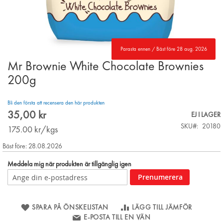
Parasta ennen / Bäst före 28 aug. 2026
Mr Brownie White Chocolate Brownies
Skip
to
200g
the
beginning
Bli den första att recensera den här produkten
of
35,00 kr
the
EJ I LAGER
images
SKU
20180
175.00
kr/kgs
gallery
Bäst före: 28.08.2026
Meddela mig när produkten är tillgänglig igen
Prenumerera
SPARA PÅ ÖNSKELISTAN
LÄGG TILL JÄMFÖR
E-POSTA TILL EN VÄN