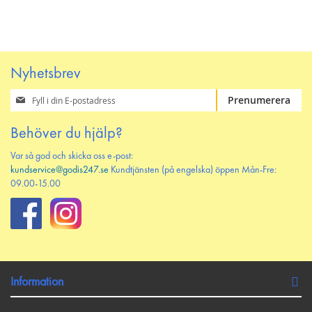
Nyhetsbrev
Prenumerera
Prenumerera
på
vårt
Behöver du hjälp?
nyhetsbrev
Var så god och skicka oss e-post:
kundservice@godis247.se
Kundtjänsten (på engelska) öppen Mån-Fre:
09.00-15.00
Information