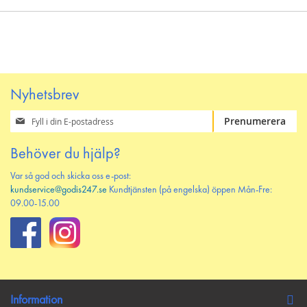
Nyhetsbrev
Prenumerera
Prenumerera
på
vårt
Behöver du hjälp?
nyhetsbrev
Var så god och skicka oss e-post:
kundservice@godis247.se
Kundtjänsten (på engelska) öppen Mån-Fre:
09.00-15.00
Information