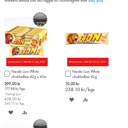
Välj alla
Markera artiklar som ska läggas till i kundvagnen eller
-32%
Parasta ennen / Bäst före 31 aug. 2026
Parasta ennen / Bäst före 30 nov. 2026
Nestle Lion White
Nestle Lion White
Lägg
Lägg
chokladbar 42g x 40st
chokladbar 42g
till
till
i
i
Special
299,00 kr
10,00 kr
varukorgen
varukorgen
Price
177.98
kr/kgs
238.10
kr/kgs
Vanligt pris
438,00 kr
SPARA
LÄGG
260.71
kr/kgs
PÅ
TILL
SPARA
LÄGG
ÖNSKELISTAN
JÄMFÖR
PÅ
TILL