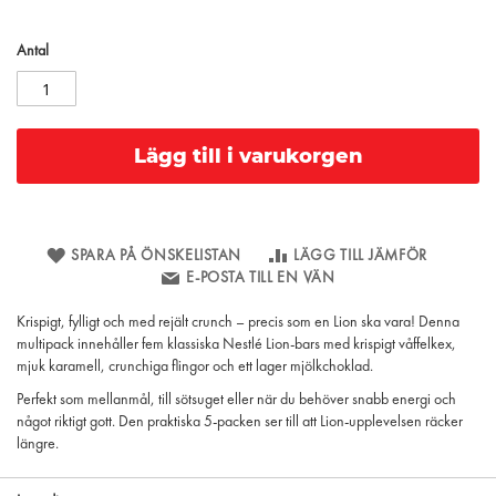
Antal
Lägg till i varukorgen
SPARA PÅ ÖNSKELISTAN
LÄGG TILL JÄMFÖR
E-POSTA TILL EN VÄN
Krispigt, fylligt och med rejält crunch – precis som en Lion ska vara! Denna
multipack innehåller fem klassiska Nestlé Lion-bars med krispigt våffelkex,
mjuk karamell, crunchiga flingor och ett lager mjölkchoklad.
Perfekt som mellanmål, till sötsuget eller när du behöver snabb energi och
något riktigt gott. Den praktiska 5-packen ser till att Lion-upplevelsen räcker
längre.