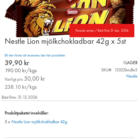
Parasta ennen / Bäst före 31 dec. 2026
Nestle Lion mjölkchokladbar 42g x 5st
Skip
to
the
Bli den första att recensera den här produkten
beginning
39,90 kr
I LAGER
of
190.00
kr/kgs
SKU
13323bndle5
the
Nestle
images
50,00 kr
Vanligt pris
gallery
238.10
kr/kgs
Bäst före: 31.12.2026
Produktpaketet innehåller:
5 x
Nestle Lion mjölkchokladbar 42g