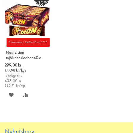
-32%
ÖNSKELISTAN
JÄMFÖR
Parasta ennen / Bäst före 30 sep. 2026
Nestle Lion
mjölkchokladbar 40st
Special
299,00 kr
Price
177.98
kr/kgs
Vanligt pris
438,00 kr
260.71
kr/kgs
SPARA
LÄGG
PÅ
TILL
ÖNSKELISTAN
JÄMFÖR
Nyhetsbrev