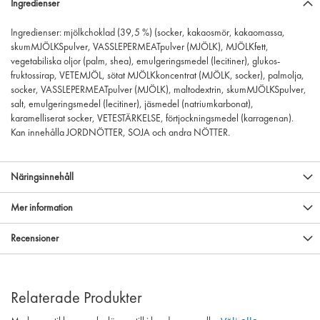
Ingredienser
Ingredienser: mjölkchoklad (39,5 %) (socker, kakaosmör, kakaomassa,
skumMJÖLKSpulver, VASSLEPERMEATpulver (MJÖLK), MJÖLKfett,
vegetabiliska oljor (palm, shea), emulgeringsmedel (lecitiner), glukos-
fruktossirap, VETEMJÖL, sötat MJÖLKkoncentrat (MJÖLK, socker), palmolja,
socker, VASSLEPERMEATpulver (MJÖLK), maltodextrin, skumMJÖLKSpulver,
salt, emulgeringsmedel (lecitiner), jäsmedel (natriumkarbonat),
karamelliserat socker, VETESTÄRKELSE, förtjockningsmedel (karragenan).
Kan innehålla JORDNÖTTER, SOJA och andra NÖTTER.
Näringsinnehåll
Mer information
Recensioner
Relaterade Produkter