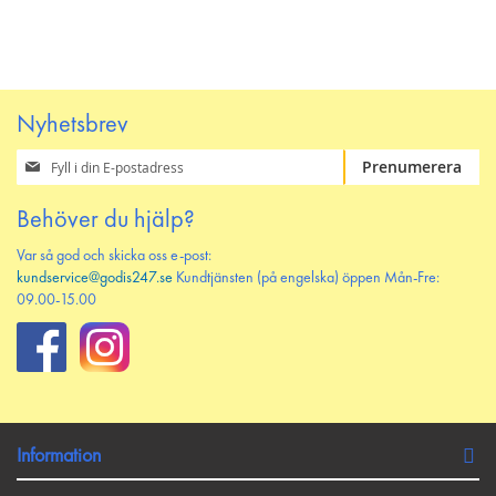
Nyhetsbrev
Prenumerera
Prenumerera
på
vårt
Behöver du hjälp?
nyhetsbrev
Var så god och skicka oss e-post:
kundservice@godis247.se
Kundtjänsten (på engelska) öppen Mån-Fre:
09.00-15.00
Information