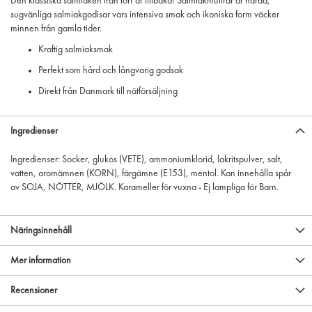
Den klassiska salmiaken från förr är tillbaka! Salmiakmuttrar är hårda,
sugvänliga salmiakgodisar vars intensiva smak och ikoniska form väcker
minnen från gamla tider.
Kraftig salmiaksmak
Perfekt som hård och långvarig godsak
Direkt från Danmark till nätförsäljning
Ingredienser
Ingredienser: Socker, glukos (VETE), ammoniumklorid, lakritspulver, salt,
vatten, aromämnen (KORN), färgämne (E153), mentol. Kan innehålla spår
av SOJA, NÖTTER, MJÖLK. Karameller för vuxna - Ej lampliga för Barn.
Näringsinnehåll
Mer information
Recensioner