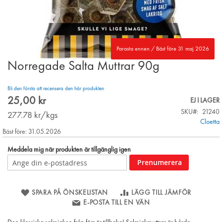
Parasta ennen / Bäst före 31 maj 2026
Norregade Salta Muttrar 90g
Skip
to
the
Bli den första att recensera den här produkten
beginning
25,00 kr
EJ I LAGER
of
SKU
21240
the
277.78
kr/kgs
Cloetta
images
Bäst före: 31.05.2026
gallery
Meddela mig när produkten är tillgänglig igen
Prenumerera
SPARA PÅ ÖNSKELISTAN
LÄGG TILL JÄMFÖR
E-POSTA TILL EN VÄN