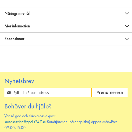
Näringsinnehåll
Mer information
Recensioner
Nyhetsbrev
Prenumerera
Prenumerera
på
vårt
Behöver du hjälp?
nyhetsbrev
Var så god och skicka oss e-post:
kundservice@godis247.se
Kundtjänsten (på engelska) öppen Mån-Fre:
09.00-15.00