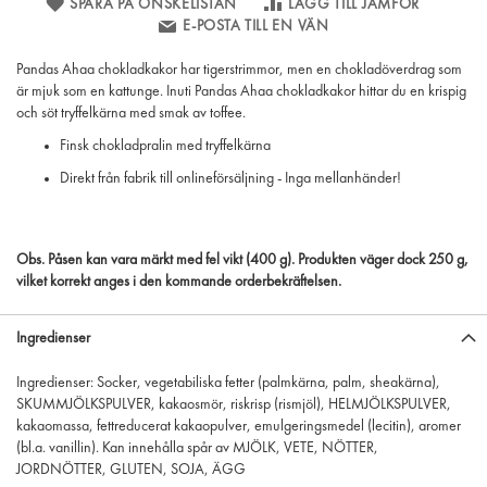
SPARA PÅ ÖNSKELISTAN
LÄGG TILL JÄMFÖR
E-POSTA TILL EN VÄN
Pandas Ahaa chokladkakor har tigerstrimmor, men en chokladöverdrag som
är mjuk som en kattunge. Inuti Pandas Ahaa chokladkakor hittar du en krispig
och söt tryffelkärna med smak av toffee.
Finsk chokladpralin med tryffelkärna
Direkt från fabrik till onlineförsäljning - Inga mellanhänder!
Obs. Påsen kan vara märkt med fel vikt (400 g). Produkten väger dock 250 g,
vilket korrekt anges i den kommande orderbekräftelsen.
Ingredienser
Ingredienser: Socker, vegetabiliska fetter (palmkärna, palm, sheakärna),
SKUMMJÖLKSPULVER, kakaosmör, riskrisp (rismjöl), HELMJÖLKSPULVER,
kakaomassa, fettreducerat kakaopulver, emulgeringsmedel (lecitin), aromer
(bl.a. vanillin). Kan innehålla spår av MJÖLK, VETE, NÖTTER,
JORDNÖTTER, GLUTEN, SOJA, ÄGG