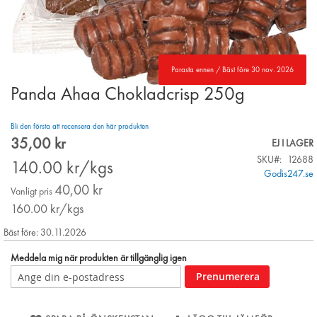
Parasta ennen / Bäst före 30 nov. 2026
Panda Ahaa Chokladcrisp 250g
Skip
to
the
Bli den första att recensera den här produkten
beginning
35,00 kr
Special
EJ I LAGER
of
Price
SKU
12688
the
140.00
kr/kgs
Godis247.se
images
40,00 kr
gallery
Vanligt pris
160.00
kr/kgs
Bäst före: 30.11.2026
Meddela mig när produkten är tillgänglig igen
Prenumerera