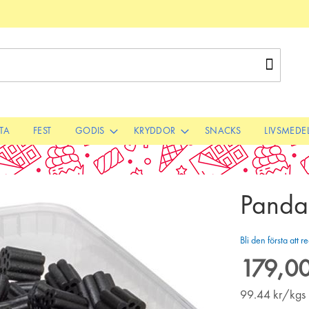
Sök
STA
FEST
GODIS
KRYDDOR
SNACKS
LIVSMEDE
Panda 
Bli den första att
179,00
99.44
kr/kgs