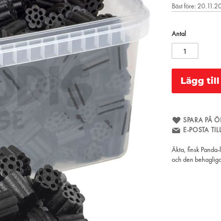
Bäst före: 20.11.
Antal
Lägg til
SPARA PÅ Ö
E-POSTA TI
Äkta, finsk Panda-
och den behagliga 