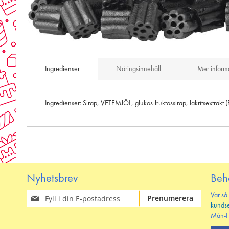
Skip
to
Ingredienser
Näringsinnehåll
Mer inform
the
beginning
of
the
Ingredienser: Sirap, VETEMJÖL, glukos-fruktossirap, lakritsextrakt 
images
gallery
Nyhetsbrev
Beh
Prenumerera
Var så
Prenumerera
på
kunds
vårt
Mån-F
nyhetsbrev