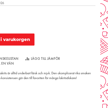
2026
l i varukorgen
NSKELISTAN
LÄGG TILL JÄMFÖR
LL EN VÄN
lakrits är alltid underbart färsk och mjuk. Den okomplicerat rika smaken
konsistensen gör den till favoriten för många lakritsälskare!