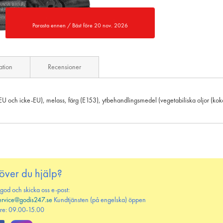
Parasta ennen / Bäst före 20 nov. 2026
ation
Recensioner
(EU och icke-EU), melass, färg (E153), ytbehandlingsmedel (vegetabiliska oljor (kok
över du hjälp?
 god och skicka oss e-post:
ervice@godis247.se
Kundtjänsten (på engelska) öppen
re: 09.00-15.00