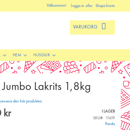
Välkommen!
Logga in
Skapa konto
VARUKORG
L
HEM
HUSDJUR
Jumbo Lakrits 1,8kg
 recensera den här produkten
 kr
I LAGER
SKU
11619
Panda