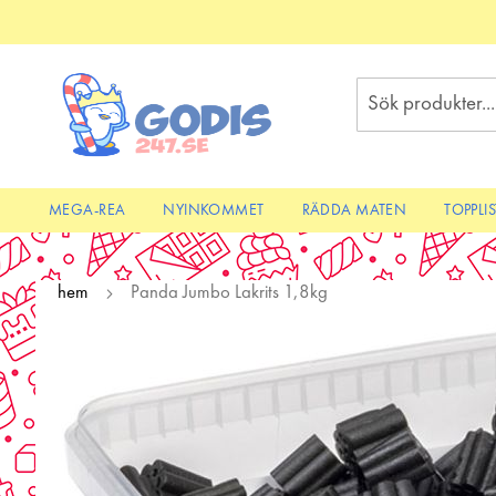
Skip
to
Content
Sök
MEGA-REA
NYINKOMMET
RÄDDA MATEN
TOPPLI
hem
Panda Jumbo Lakrits 1,8kg
Skip
to
the
end
of
the
images
gallery