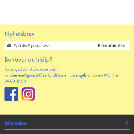
PÅ
TILL
PÅ
TILL
ÖNSKELISTAN
JÄMFÖR
ÖNSKELISTAN
JÄMFÖR
Nyhetsbrev
Prenumerera
Prenumerera
på
vårt
Behöver du hjälp?
nyhetsbrev
Var så god och skicka oss e-post:
kundservice@godis247.se
Kundtjänsten (på engelska) öppen Mån-Fre:
09.00-15.00
Information