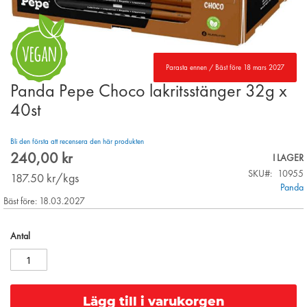
Parasta ennen / Bäst före 18 mars 2027
Panda Pepe Choco lakritsstänger 32g x
Skip
to
40st
the
beginning
Bli den första att recensera den här produkten
of
240,00 kr
the
I LAGER
images
SKU
10955
187.50
kr/kgs
gallery
Panda
Bäst före: 18.03.2027
Antal
Lägg till i varukorgen