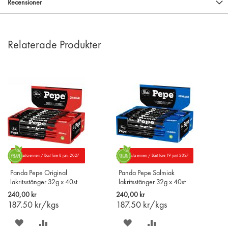
Recensioner
Relaterade Produkter
Parasta ennen / Bäst före 8 jan. 2027
Parasta ennen / Bäst före 19 juni 2027
Panda Pepe Original
Panda Pepe Salmiak
lakritsstänger 32g x 40st
lakritsstänger 32g x 40st
240,00 kr
240,00 kr
187.50
kr/kgs
187.50
kr/kgs
SPARA
LÄGG
SPARA
LÄGG