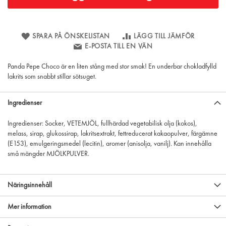
SPARA PÅ ÖNSKELISTAN
LÄGG TILL JÄMFÖR
E-POSTA TILL EN VÄN
Panda Pepe Choco är en liten stång med stor smak! En underbar chokladfylld
lakrits som snabbt stillar sötsuget.
Ingredienser
Ingredienser: Socker, VETEMJÖL, fullhärdad vegetabilisk olja (kokos),
melass, sirap, glukossirap, lakritsextrakt, fettreducerat kakaopulver, färgämne
(E153), emulgeringsmedel (lecitin), aromer (anisolja, vanilj). Kan innehålla
små mängder MJÖLKPULVER.
Näringsinnehåll
Mer information