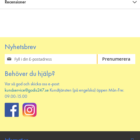
Recensioner
Nyhetsbrev
Prenumerera
Prenumerera
på
vårt
Behöver du hjälp?
nyhetsbrev
Var så god och skicka oss e-post:
kundservice@godis247.se
Kundtjänsten (på engelska) öppen Mån-Fre:
09.00-15.00