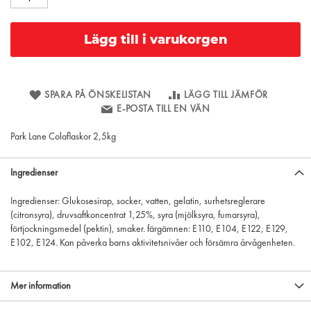
Lägg till i varukorgen
SPARA PÅ ÖNSKELISTAN
LÄGG TILL JÄMFÖR
E-POSTA TILL EN VÄN
Park Lane Colaflaskor 2,5kg
Ingredienser
Ingredienser: Glukosesirap, socker, vatten, gelatin, surhetsreglerare
(citronsyra), druvsaftkoncentrat 1,25%, syra (mjölksyra, fumarsyra),
förtjockningsmedel (pektin), smaker. färgämnen: E110, E104, E122, E129,
E102, E124. Kan påverka barns aktivitetsnivåer och försämra årvågenheten.
Mer information