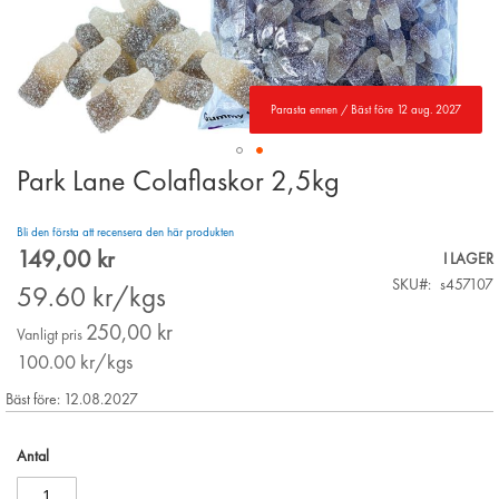
Parasta ennen / Bäst före 12 aug. 2027
Park Lane Colaflaskor 2,5kg
Skip
to
the
Bli den första att recensera den här produkten
beginning
149,00 kr
Special
I LAGER
of
Price
SKU
s457107
the
59.60
kr/kgs
images
250,00 kr
gallery
Vanligt pris
100.00
kr/kgs
Bäst före: 12.08.2027
Antal