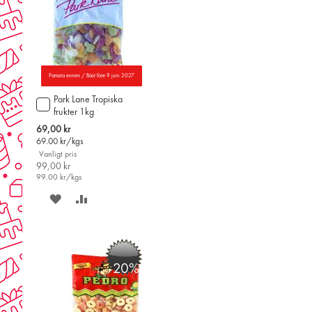
Parasta ennen / Bäst före 9 juni 2027
Park Lane Tropiska
Lägg
frukter 1kg
till
i
Special
69,00 kr
varukorgen
Price
69.00
kr/kgs
Vanligt pris
99,00 kr
99.00
kr/kgs
SPARA
LÄGG
PÅ
TILL
ÖNSKELISTAN
JÄMFÖR
-20%