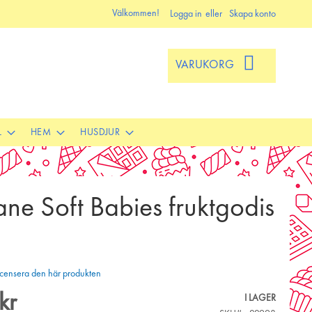
Välkommen!
Logga in
Skapa konto
VARUKORG
L
HEM
HUSDJUR
ane Soft Babies fruktgodis
 recensera den här produkten
kr
I LAGER