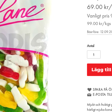
Price
69.00
kr
Vanligt pris
99.00
kr/kgs
Bäst före: 12.09.
Antal
Lägg til
SPARA PÅ Ö
E-POSTA TI
Mjukt och fruktigt
härligt mjuka konsi