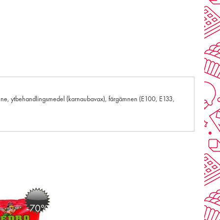
romämne, ytbehandlingsmedel (karnaubavax), färgämnen (E100, E133,
-70%