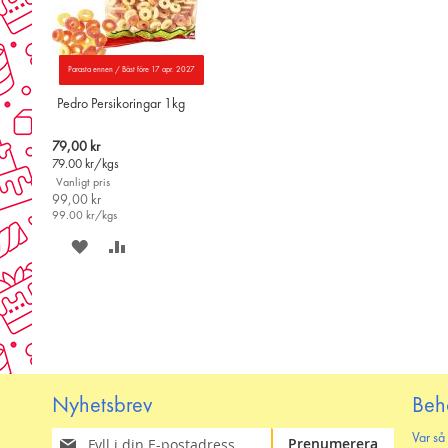
Parasta ennen / Bäst före 17 apr. 2027
Pedro Persikoringar 1kg
Special
79,00 kr
Price
79.00
kr/kgs
Vanligt pris
99,00 kr
99.00
kr/kgs
SPARA
LÄGG
PÅ
TILL
ÖNSKELISTAN
JÄMFÖR
Nyhetsbrev
Beh
Prenumerera
Var så
Prenumerera