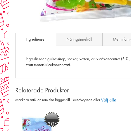
Skip
to
Ingredienser
Näringsinnehåll
Mer inform
the
beginning
of
the
Ingredienser: glukossirap, socker, vatten, druvsaftkoncentrat (5 
images
svart morotsjuicekoncentrat).
gallery
Relaterade Produkter
Välj alla
Markera artiklar som ska läggas till i kundvagnen eller
-30%