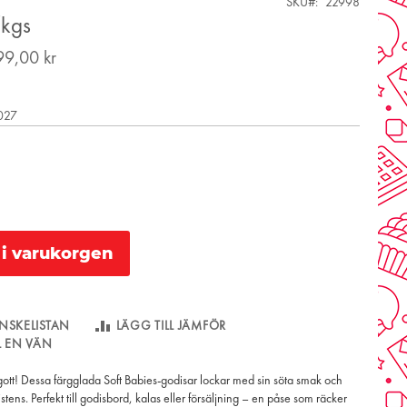
SKU
22998
/kgs
99,00 kr
2027
l i varukorgen
NSKELISTAN
LÄGG TILL JÄMFÖR
LL EN VÄN
 gott! Dessa färgglada Soft Babies-godisar lockar med sin söta smak och
stens. Perfekt till godisbord, kalas eller försäljning – en påse som räcker