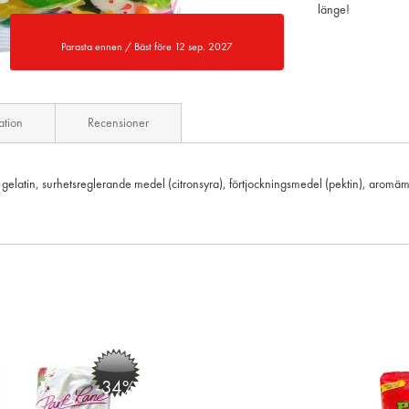
länge!
Parasta ennen / Bäst före 12 sep. 2027
ation
Recensioner
%), gelatin, surhetsreglerande medel (citronsyra), förtjockningsmedel (pektin), a
-34%