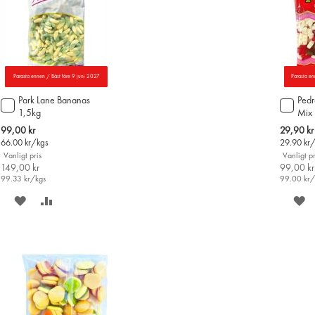
Parasta ennen / Bäst före 9 juni 2027
Parasta en
Park Lane Bananas
Pedr
Lägg
Lägg
1,5kg
Mix
till
till
i
i
Special
Special
99,00 kr
29,90 kr
varukorgen
varu
Price
Price
66.00
kr/kgs
29.90
kr
Vanligt pris
Vanligt pr
149,00 kr
99,00 kr
99.33
kr/kgs
99.00
kr/
SPARA
LÄGG
S
PÅ
TILL
P
ÖNSKELISTAN
JÄMFÖR
Ö