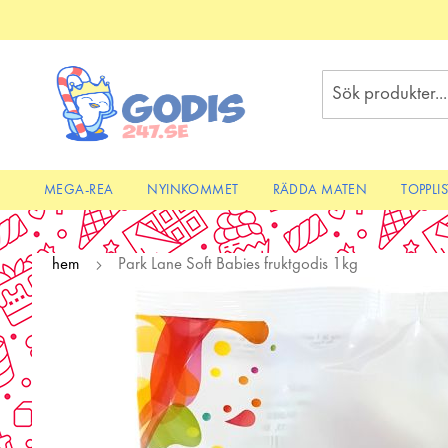
Skip
to
Content
Sök
MEGA-REA
NYINKOMMET
RÄDDA MATEN
TOPPLI
hem
Park Lane Soft Babies fruktgodis 1kg
Skip
to
the
end
of
the
images
gallery