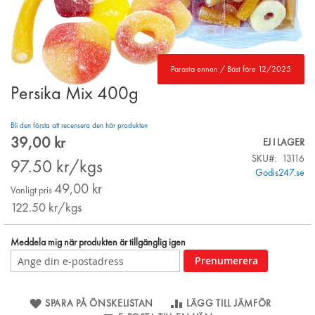
Parasta ennen / Bäst före 12/2025
Persika Mix 400g
Skip
to
the
Bli den första att recensera den här produkten
beginning
39,00 kr
Special
EJ I LAGER
of
Price
SKU
13116
the
97.50
kr/kgs
Godis247.se
images
49,00 kr
gallery
Vanligt pris
122.50
kr/kgs
Meddela mig när produkten är tillgänglig igen
Prenumerera
SPARA PÅ ÖNSKELISTAN
LÄGG TILL JÄMFÖR