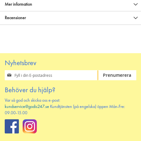
Mer information
Recensioner
Nyhetsbrev
Prenumerera
Prenumerera
på
vårt
Behöver du hjälp?
nyhetsbrev
Var så god och skicka oss e-post:
kundservice@godis247.se
Kundtjänsten (på engelska) öppen Mån-Fre:
09.00-15.00