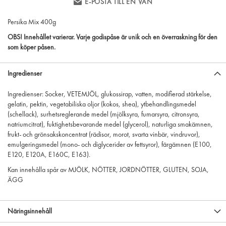
E-POSTA TILL EN VÄN
Persika Mix 400g
OBS! Innehållet varierar. Varje godispåse är unik och en överraskning för den
som köper påsen.
Ingredienser
Ingredienser: Socker, VETEMJÖL, glukossirap, vatten, modifierad stärkelse,
gelatin, pektin, vegetabiliska oljor (kokos, shea), ytbehandlingsmedel
(schellack), surhetsreglerande medel (mjölksyra, fumarsyra, citronsyra,
natriumcitrat), fuktighetsbevarande medel (glycerol), naturliga smakämnen,
frukt- och grönsakskoncentrat (rädisor, morot, svarta vinbär, vindruvor),
emulgeringsmedel (mono- och diglycerider av fettsyror), färgämnen (E100,
E120, E120A, E160C, E163).
Kan innehålla spår av MJÖLK, NÖTTER, JORDNÖTTER, GLUTEN, SOJA,
ÄGG
Näringsinnehåll