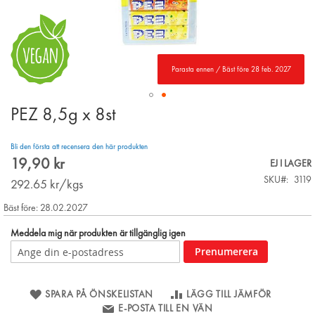
Parasta ennen / Bäst före 28 feb. 2027
PEZ 8,5g x 8st
Skip
to
the
Bli den första att recensera den här produkten
beginning
19,90 kr
EJ I LAGER
of
SKU
3119
the
292.65
kr/kgs
images
Bäst före: 28.02.2027
gallery
Meddela mig när produkten är tillgänglig igen
Prenumerera
SPARA PÅ ÖNSKELISTAN
LÄGG TILL JÄMFÖR
E-POSTA TILL EN VÄN