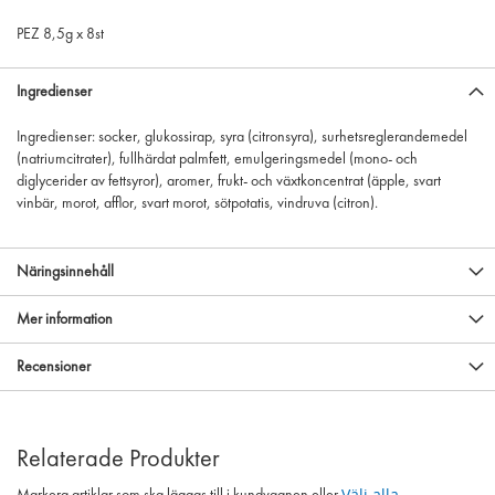
PEZ 8,5g x 8st
Ingredienser
Ingredienser: socker, glukossirap, syra (citronsyra), surhetsreglerandemedel
(natriumcitrater), fullhärdat palmfett, emulgeringsmedel (mono- och
diglycerider av fettsyror), aromer, frukt- och växtkoncentrat (äpple, svart
vinbär, morot, afflor, svart morot, sötpotatis, vindruva (citron).
Näringsinnehåll
Mer information
Recensioner
Relaterade Produkter
Välj alla