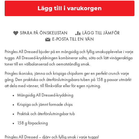
Lägg till i varukorgen
SPARA PÅ ÖNSKELISTAN
LÄGG TILL JÄMFÖR
E-POSTA TILL EN VÄN
Pringles All Dressed bjuder på en mångsidig och fyllig smakupplevelse i varje
tugga. All Dressed-kryddningen kombinerar salta, söta och lätt vinägeraktiga
toner till en välbalanserad och oemotståndlig smak.
Pringles ikoniska, jämna och krispiga chipsform ger en perfekt crunch varje
gång. Den praktiska och återförslutningsbara tuben på 158 g passar utmärkt
att dela med vänner, till filmkvällar eller för egen njutning.
Mångsidig All Dressed-kryddning
Krispiga och jämnt formade chips
Praktisk och återförslutningsbar tub
158 g förpackning
Pringles All Dressed – djärv och fyllig smak i varje tugga!