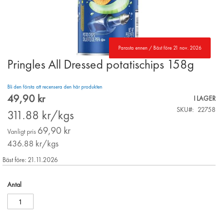
Parasta ennen / Bäst före 21 nov. 2026
Pringles All Dressed potatischips 158g
Skip
to
the
Bli den första att recensera den här produkten
beginning
49,90 kr
Special
I LAGER
of
Price
SKU
22758
the
311.88
kr/kgs
images
69,90 kr
gallery
Vanligt pris
436.88
kr/kgs
Bäst före: 21.11.2026
Antal