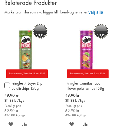
Relaterade Produkter
Välj alla
Markera artiklar som ska läggas till i kundvagnen eller
-29%
-29%
Parasta ennen / Bäst före 12 jan. 2027
Parasta ennen / Bäst före 7 apr. 2026
Pringles 7-Layer Dip
Pringles Carnitas Taco
Lägg
potatischips 158g
Flavor potatischips 158g
till
i
Special
Special
49,90 kr
49,90 kr
varukorgen
Price
Price
311.88
kr/kgs
311.88
kr/kgs
Vanligt pris
Vanligt pris
69,90 kr
69,90 kr
436.88
kr/kgs
436.88
kr/kgs
SPARA
LÄGG
SPARA
LÄGG