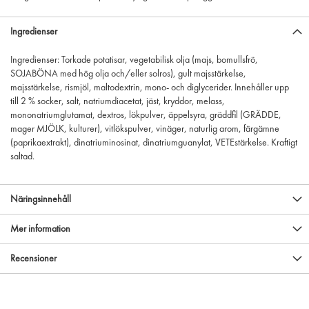
Ingredienser
Ingredienser: Torkade potatisar, vegetabilisk olja (majs, bomullsfrö,
SOJABÖNA med hög olja och/eller solros), gult majsstärkelse,
majsstärkelse, rismjöl, maltodextrin, mono- och diglycerider. Innehåller upp
till 2 % socker, salt, natriumdiacetat, jäst, kryddor, melass,
mononatriumglutamat, dextros, lökpulver, äppelsyra, gräddfil (GRÄDDE,
mager MJÖLK, kulturer), vitlökspulver, vinäger, naturlig arom, färgämne
(paprikaextrakt), dinatriuminosinat, dinatriumguanylat, VETEstärkelse. Kraftigt
saltad.
Näringsinnehåll
Mer information
Recensioner