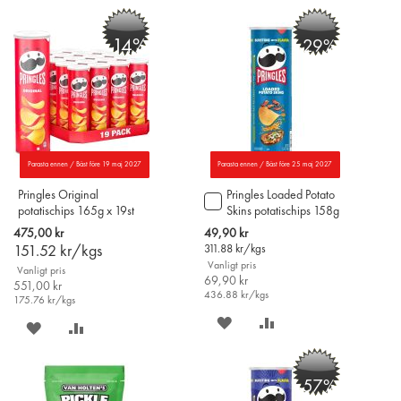
PÅ
TILL
PÅ
TILL
-14%
-29%
ÖNSKELISTAN
JÄMFÖR
ÖNSKELISTAN
JÄMFÖR
Parasta ennen / Bäst före 19 maj 2027
Parasta ennen / Bäst före 25 maj 2027
Pringles Original
Pringles Loaded Potato
Lägg
potatischips 165g x 19st
Skins potatischips 158g
till
i
Special
475,00 kr
49,90 kr
varukorgen
Price
151.52
kr/kgs
311.88
kr/kgs
Vanligt pris
Vanligt pris
69,90 kr
551,00 kr
436.88
kr/kgs
175.76
kr/kgs
SPARA
LÄGG
SPARA
LÄGG
PÅ
TILL
PÅ
TILL
-57%
ÖNSKELISTAN
JÄMFÖR
ÖNSKELISTAN
JÄMFÖR