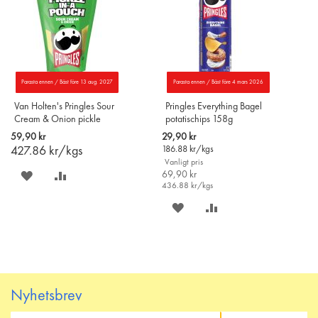
Parasta ennen / Bäst före 13 aug. 2027
Parasta ennen / Bäst före 4 mars 2026
Van Holten's Pringles Sour
Pringles Everything Bagel
Cream & Onion pickle
potatischips 158g
142g
Special
59,90 kr
29,90 kr
Price
427.86
kr/kgs
186.88
kr/kgs
Vanligt pris
SPARA
LÄGG
69,90 kr
436.88
kr/kgs
PÅ
TILL
SPARA
LÄGG
ÖNSKELISTAN
JÄMFÖR
PÅ
TILL
ÖNSKELISTAN
JÄMFÖR
Nyhetsbrev