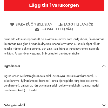
Lägg till i varukorgen
SPARA PÅ ÖNSKELISTAN
LÄGG TILL JÄMFÖR
E-POSTA TILL EN VÄN
Brusande vitaminpreparat rikt på C-vitamin smakar som jordgubbar, finländarnas
favoritbär. Den glatt brusande drycken innehåller vitamin C, som hjälper till att
minska trötthet och utmattning, och zink, som främjar immunsystemets normala
funktion. Passar även veganer. En brustablett om dagen räcker.
Ingredienser
Ingredienser: Surhetsreglerande medel (citronsyra, natriumvätekarbonat), L-
askorbinsyra, fyllnadsmedel (sorbitol), arom (jordgubb), färg (rödbetspulver,
betakaroten), zinkcitrat, förtjockningsmedel (polyetylenglykol), sötningsmedel
(natriumsackarin). Laktosfri.
Näringsinnehåll