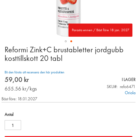
Parasta ennen / Bäst före 18 jan. 2027
Reformi Zink+C brustabletter jordgubb
Skip
to
kosttillskott 20 tabl
the
beginning
Bli den första att recensera den här produkten
of
59,00 kr
the
I LAGER
images
SKU
refo6471
655.56
kr/kgs
gallery
Oriola
Bäst före: 18.01.2027
Antal