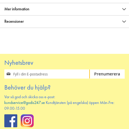
Mer information
Recensioner
Nyhetsbrev
Prenumerera
Prenumerera
på
vårt
Behöver du hjälp?
nyhetsbrev
Var så god och skicka oss e-post:
kundservice@godis247.se
Kundtjänsten (på engelska) öppen Mån-Fre:
09.00-15.00