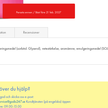
Parasta ennen / Bäst före 21 feb. 2027
ation
Recensioner
seringsmedel (sorbitol. Glyserol), vetestärkelse, aromämne, emulgeringsmedel (SOJ
över du hjälp?
 god och skicka oss e-post:
ervice@godis247.se
Kundtjänsten (på engelska) öppen
re: 09.00-15.00