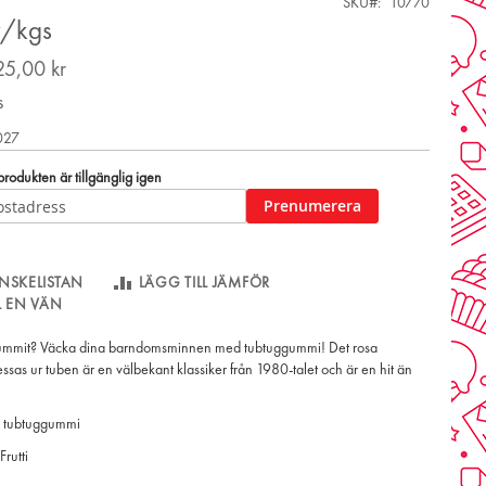
SKU
10770
r/kgs
25,00 kr
s
2027
odukten är tillgänglig igen
Prenumerera
NSKELISTAN
LÄGG TILL JÄMFÖR
LL EN VÄN
ummit? Väcka dina barndomsminnen med tubtuggummi! Det rosa
sas ur tuben är en välbekant klassiker från 1980-talet och är en hit än
t tubtuggummi
Frutti