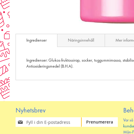
Skip
to
Ingredienser
Näringsinnehåll
Mer inform
the
beginning
of
the
Ingredienser: Glukos-fruktossirap, socker, tuggummimassa, stabili
images
Antioxideringsmedel (B.H.A).
gallery
Nyhetsbrev
Beh
Prenumerera
Var så
Prenumerera
på
kunds
vårt
Mån-F