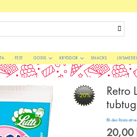
Sök
STA
FEST
GODIS
KRYDDOR
SNACKS
LIVSMEDE
Retro Lu
-20%
tubtu
Bli den första att
20,00 
Special