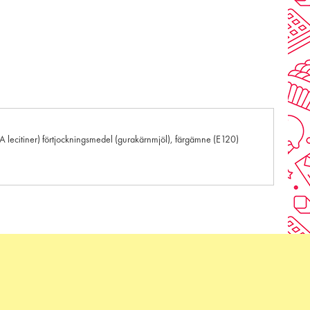
A lecitiner) förtjockningsmedel (gurakärnmjöl), färgämne (E120)