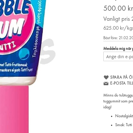
Price
500.00
k
Vanligt pris
625.00
kr/kg
Bäst före: 21.02.
Meddela mig när pr
SPARA PÅ Ö
E-POSTA TI
Minns du tubtugg
tuggummit som pres
idag!
Nostalgisk
Smak: Tutti 