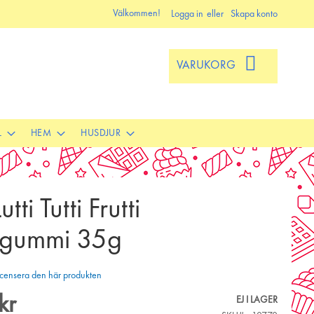
Välkommen!
Logga in
Skapa konto
VARUKORG
L
HEM
HUSDJUR
tti Tutti Frutti
ggummi 35g
 recensera den här produkten
kr
EJ I LAGER