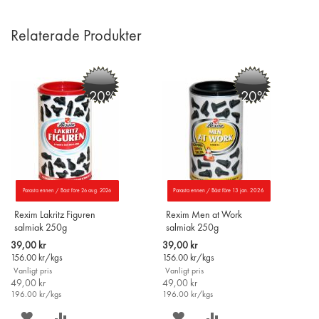
Relaterade Produkter
-20%
-20%
Parasta ennen / Bäst före 26 aug. 2026
Parasta ennen / Bäst före 13 jan. 2026
Rexim Lakritz Figuren
Rexim Men at Work
salmiak 250g
salmiak 250g
Special
Special
39,00 kr
39,00 kr
Price
Price
156.00
kr/kgs
156.00
kr/kgs
Vanligt pris
Vanligt pris
49,00 kr
49,00 kr
196.00
kr/kgs
196.00
kr/kgs
SPARA
LÄGG
SPARA
LÄGG