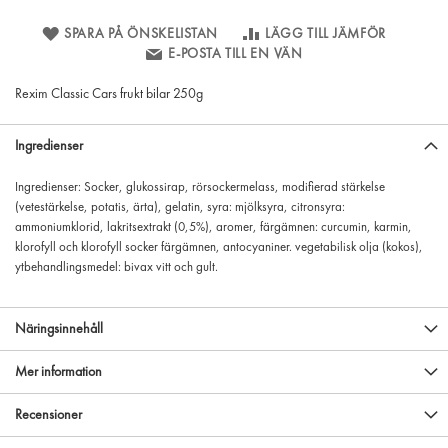
SPARA PÅ ÖNSKELISTAN
LÄGG TILL JÄMFÖR
E-POSTA TILL EN VÄN
Rexim Classic Cars frukt bilar 250g
Ingredienser
Ingredienser: Socker, glukossirap, rörsockermelass, modifierad stärkelse
(vetestärkelse, potatis, ärta), gelatin, syra: mjölksyra, citronsyra:
ammoniumklorid, lakritsextrakt (0,5%), aromer, färgämnen: curcumin, karmin,
klorofyll och klorofyll socker färgämnen, antocyaniner. vegetabilisk olja (kokos),
ytbehandlingsmedel: bivax vitt och gult.
Näringsinnehåll
Mer information
Recensioner