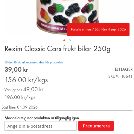
Parasta ennen / Bäst före 4 sep. 2026
Rexim Classic Cars frukt bilar 250g
Skip
to
the
Bli den första att recensera den här produkten
beginning
39,00 kr
Special
EJ I LAGER
of
Price
SKU
10641
the
156.00
kr/kgs
images
49,00 kr
gallery
Vanligt pris
196.00
kr/kgs
Bäst före: 04.09.2026
Meddela mig när produkten är tillgänglig igen
Prenumerera