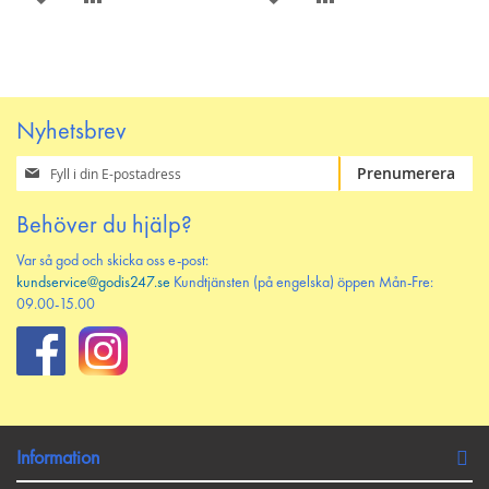
PÅ
TILL
PÅ
TILL
ÖNSKELISTAN
JÄMFÖR
ÖNSKELISTAN
JÄMFÖR
Nyhetsbrev
Prenumerera
Prenumerera
på
vårt
Behöver du hjälp?
nyhetsbrev
Var så god och skicka oss e-post:
kundservice@godis247.se
Kundtjänsten (på engelska) öppen Mån-Fre:
09.00-15.00
Information