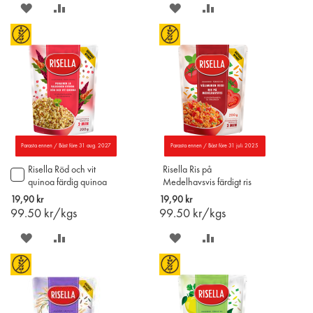
SPARA
LÄGG
SPARA
LÄGG
PÅ
TILL
PÅ
TILL
ÖNSKELISTAN
JÄMFÖR
ÖNSKELISTAN
JÄMFÖR
Parasta ennen / Bäst före 31 aug. 2027
Parasta ennen / Bäst före 31 juli 2025
Risella Röd och vit
Risella Ris på
Lägg
quinoa färdig quinoa
Medelhavsvis färdigt ris
till
200g
200g
i
19,90 kr
19,90 kr
varukorgen
99.50
kr/kgs
99.50
kr/kgs
SPARA
LÄGG
SPARA
LÄGG
PÅ
TILL
PÅ
TILL
ÖNSKELISTAN
JÄMFÖR
ÖNSKELISTAN
JÄMFÖR