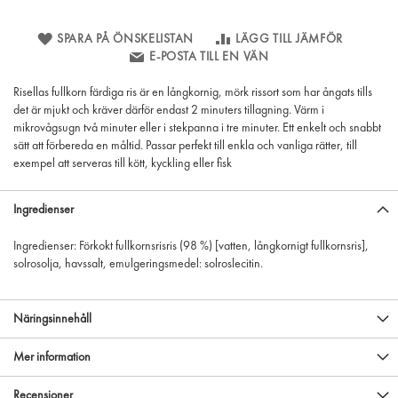
SPARA PÅ ÖNSKELISTAN
LÄGG TILL JÄMFÖR
E-POSTA TILL EN VÄN
Risellas fullkorn färdiga ris är en långkornig, mörk rissort som har ångats tills
det är mjukt och kräver därför endast 2 minuters tillagning. Värm i
mikrovågsugn två minuter eller i stekpanna i tre minuter. Ett enkelt och snabbt
sätt att förbereda en måltid. Passar perfekt till enkla och vanliga rätter, till
exempel att serveras till kött, kyckling eller fisk
Ingredienser
Ingredienser: Förkokt fullkornsrisris (98 %) [vatten, långkornigt fullkornsris],
solrosolja, havssalt, emulgeringsmedel: solroslecitin.
Näringsinnehåll
Mer information
Recensioner