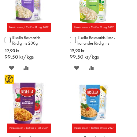
Parasta ennen / Bäst före 31 aug. 2027
Parasta ennen / Bäst före 31 aug. 2027
Risella Basmatiris
Risella Basmatiris lime-
Lägg
Lägg
färdigt ris 200g
koriander färdigt ris
till
till
200g
i
i
19,90 kr
19,90 kr
varukorgen
varukorgen
99.50
kr/kgs
99.50
kr/kgs
SPARA
LÄGG
SPARA
LÄGG
PÅ
TILL
PÅ
TILL
ÖNSKELISTAN
JÄMFÖR
ÖNSKELISTAN
JÄMFÖR
Parasta ennen / Bäst före 31 okt. 2027
Parasta ennen / Bäst före 30 sep. 2027