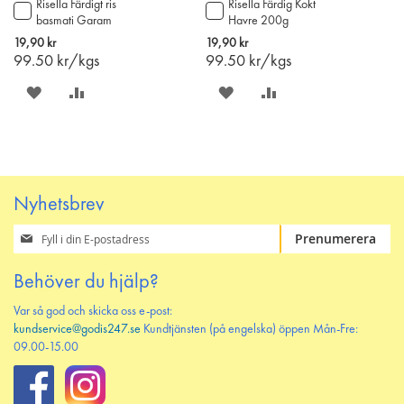
Risella Färdigt ris
Risella Färdig Kokt
Lägg
Lägg
basmati Garam
Havre 200g
till
till
Masala 200g
i
i
19,90 kr
19,90 kr
varukorgen
varukorgen
99.50
kr/kgs
99.50
kr/kgs
SPARA
LÄGG
SPARA
LÄGG
PÅ
TILL
PÅ
TILL
ÖNSKELISTAN
JÄMFÖR
ÖNSKELISTAN
JÄMFÖR
Nyhetsbrev
Prenumerera
Prenumerera
på
vårt
Behöver du hjälp?
nyhetsbrev
Var så god och skicka oss e-post:
kundservice@godis247.se
Kundtjänsten (på engelska) öppen Mån-Fre:
09.00-15.00