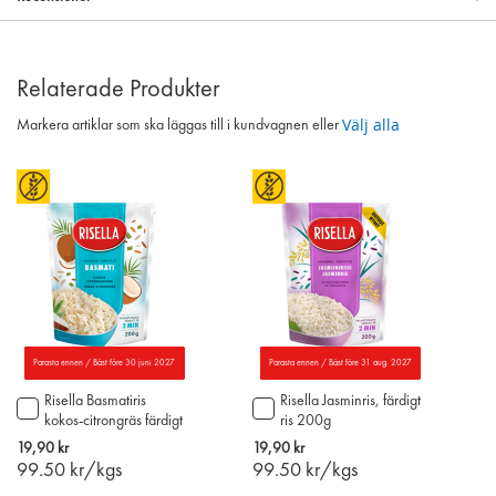
Relaterade Produkter
Välj alla
Markera artiklar som ska läggas till i kundvagnen eller
Parasta ennen / Bäst före 30 juni 2027
Parasta ennen / Bäst före 31 aug. 2027
Risella Basmatiris
Risella Jasminris, färdigt
Lägg
Lägg
kokos-citrongräs färdigt
ris 200g
till
till
ris 200g
i
i
19,90 kr
19,90 kr
varukorgen
varukorgen
99.50
kr/kgs
99.50
kr/kgs