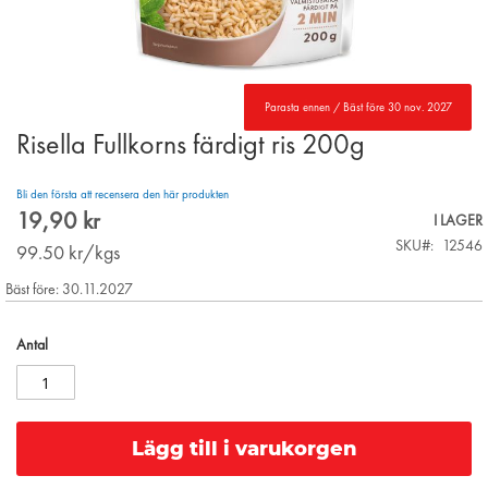
Parasta ennen / Bäst före 30 nov. 2027
Risella Fullkorns färdigt ris 200g
Skip
to
the
Bli den första att recensera den här produkten
beginning
19,90 kr
I LAGER
of
SKU
12546
the
99.50
kr/kgs
images
Bäst före: 30.11.2027
gallery
Antal
Lägg till i varukorgen