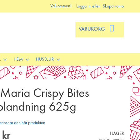
Välkommen!
Logga in
Skapa konto
VARUKORG
L
HEM
HUSDJUR
Maria Crispy Bites
blandning 625g
 recensera den här produkten
 kr
I LAGER