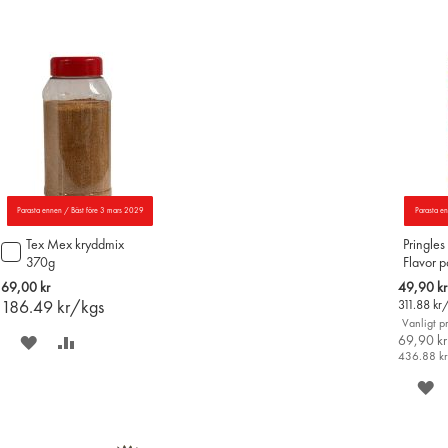
Parasta ennen / Bäst före 3 mars 2029
Parasta e
Tex Mex kryddmix
Pringles
Lägg
370g
Flavor p
till
i
Special
69,00 kr
49,90 kr
varukorgen
Price
186.49
kr/kgs
311.88
kr
Vanligt pr
SPARA
LÄGG
69,90 kr
436.88
k
PÅ
TILL
S
ÖNSKELISTAN
JÄMFÖR
P