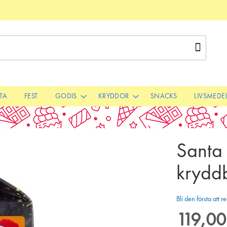
Sök
STA
FEST
GODIS
KRYDDOR
SNACKS
LIVSMEDE
Santa 
krydd
Bli den första att
119,00