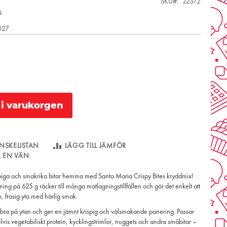
SKU
22372
s
2027
l i varukorgen
NSKELISTAN
LÄGG TILL JÄMFÖR
LL EN VÄN
spiga och smakrika bitar hemma med Santa Maria Crispy Bites kryddmix!
ing på 625 g räcker till många matlagningstillfällen och gör det enkelt att
un, frasig yta med härlig smak.
bra på ytan och ger en jämnt krispig och välsmakande panering. Passar
lvis vegetabiliskt protein, kycklingstrimlor, nuggets och andra småbitar –