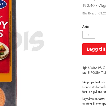
190.40
kr/kg
Bäst före: 31.03.
Antal
Lägg til
SPARA PÅ Ö
E-POSTA TI
Skapa perfekt kri
Denna storförpackn
få till en gyllenbr
Kryddmixen fäster 
utmärkt till exempe