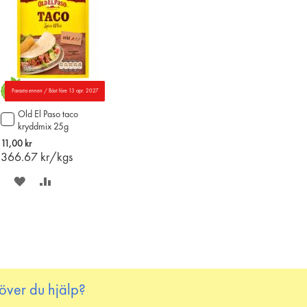
Parasta ennen / Bäst före 13 apr. 2027
Old El Paso taco
Lägg
kryddmix 25g
till
i
11,00 kr
varukorgen
366.67
kr/kgs
SPARA
LÄGG
PÅ
TILL
ÖNSKELISTAN
JÄMFÖR
över du hjälp?