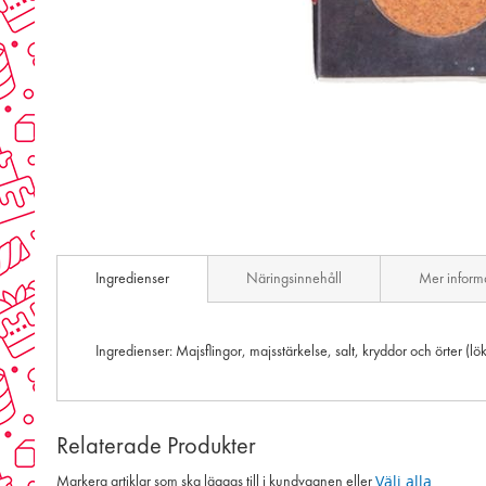
Skip
to
the
beginning
of
the
images
gallery
Ingredienser
Näringsinnehåll
Mer inform
Ingredienser: Majsflingor, majsstärkelse, salt, kryddor och örter (
Relaterade Produkter
Välj alla
Markera artiklar som ska läggas till i kundvagnen eller