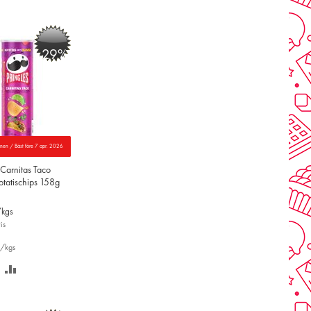
-29%
nnen / Bäst före 7 apr. 2026
 Carnitas Taco
otatischips 158g
/kgs
is
r/kgs
PARA
LÄGG
Å
TILL