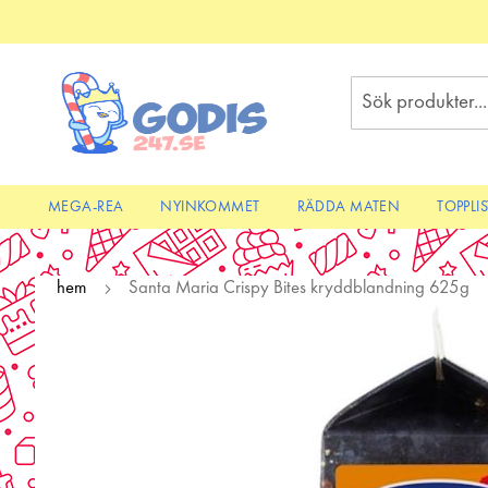
Skip
to
Content
Sök
MEGA-REA
NYINKOMMET
RÄDDA MATEN
TOPPLI
hem
Santa Maria Crispy Bites kryddblandning 625g
Skip
to
the
end
of
the
images
gallery