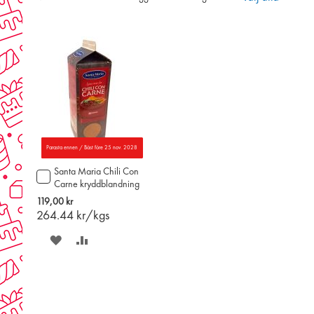
Parasta ennen / Bäst före 25 nov. 2028
Santa Maria Chili Con
Lägg
Carne kryddblandning
till
448g
i
119,00 kr
varukorgen
264.44
kr/kgs
SPARA
LÄGG
PÅ
TILL
ÖNSKELISTAN
JÄMFÖR