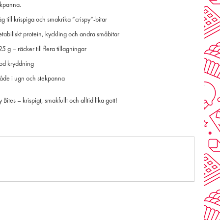
ekpanna.
g till krispiga och smakrika ”crispy”-bitar
tabiliskt protein, kyckling och andra småbitar
5 g – räcker till flera tillagningar
od kryddning
åde i ugn och stekpanna
ites – krispigt, smakfullt och alltid lika gott!