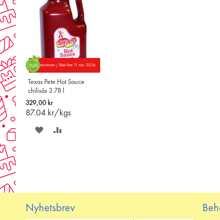
Parasta ennen / Bäst före 11 nov. 2026
Texas Pete Hot Sauce
chilisås 3.78 l
329,00 kr
87.04
kr/kgs
SPARA
LÄGG
PÅ
TILL
ÖNSKELISTAN
JÄMFÖR
Nyhetsbrev
Beh