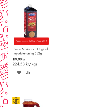
Parasta ennen / Bäst före 17 dec. 2028
Santa Maria Taco Original
kryddblandning 532g
119,00 kr
224.53
kr/kgs
SPARA
LÄGG
PÅ
TILL
ÖNSKELISTAN
JÄMFÖR