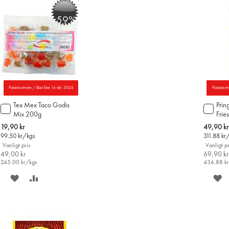
Ö
-59%
Parasta ennen / Bäst före 14 okt. 2026
Parasta e
Tex Mex Taco Godis
Prin
Lägg
Lägg
Mix 200g
Frie
till
till
i
i
Special
Special
19,90 kr
49,90 kr
varukorgen
varu
Price
Price
99.50
kr/kgs
311.88
kr
Vanligt pris
Vanligt pr
49,00 kr
69,90 kr
245.00
kr/kgs
436.88
k
SPARA
LÄGG
S
PÅ
TILL
P
ÖNSKELISTAN
JÄMFÖR
Ö