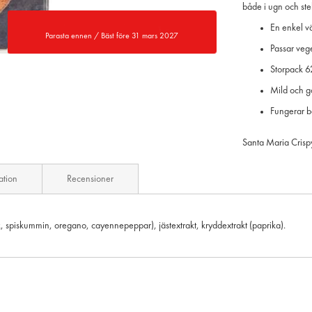
både i ugn och st
En enkel vä
Parasta ennen / Bäst före 31 mars 2027
Passar vege
Storpack 62
Mild och g
Fungerar b
Santa Maria Crispy B
ation
Recensioner
lök, spiskummin, oregano, cayennepeppar), jästextrakt, kryddextrakt (paprika).