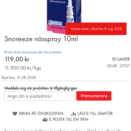
Parasta ennen / Bäst före 31 aug. 2028
Snoreeze nässpray 10ml
Skip
to
the
Bli den första att recensera den här produkten
beginning
119,00 kr
EJ I LAGER
of
SKU
21737
the
11,900.00
kr/kgs
images
Bäst före: 31.08.2028
gallery
Meddela mig när produkten är tillgänglig igen
Prenumerera
SPARA PÅ ÖNSKELISTAN
LÄGG TILL JÄMFÖR
E-POSTA TILL EN VÄN