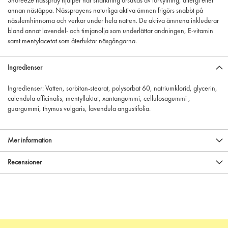
Snoreeze nässpray hjälper när snarkning orsakas av förkylning, allergi eller
annan nästäppa. Nässprayens naturliga aktiva ämnen frigörs snabbt på
nässlemhinnorna och verkar under hela natten. De aktiva ämnena inkluderar
bland annat lavendel- och timjanolja som underlättar andningen, E-vitamin
samt mentylacetat som återfuktar näsgångarna.
Ingredienser
Ingredienser: Vatten, sorbitan-stearat, polysorbat 60, natriumklorid, glycerin,
calendula officinalis, mentyllaktat, xantangummi, cellulosagummi ,
guargummi, thymus vulgaris, lavendula angustifolia.
Mer information
Recensioner