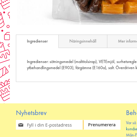
Skip
to
Ingredienser
Näringsinnehåll
Mer inform
the
beginning
of
the
Ingredienser: sötningsmedel (maltitolsirap), VETEmjöl, surhetsregle
images
ytbehandlingsmedel (E903), färgämne (E160a), salt. Överdriven k
gallery
Nyhetsbrev
Beh
Prenumerera
Var så
Prenumerera
på
kunds
vårt
Mån-F