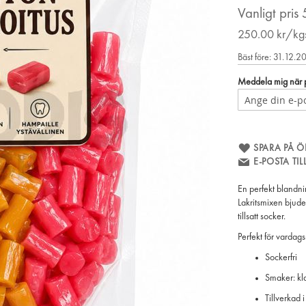
Vanligt pris
250.00
kr/kg
Bäst före: 31.12.2
Meddela mig när pr
SPARA PÅ Ö
E-POSTA TI
En perfekt blandnin
Lakritsmixen bjude
tillsatt socker.
Perfekt för vardags
Sockerfri
Smaker: kl
Tillverkad 