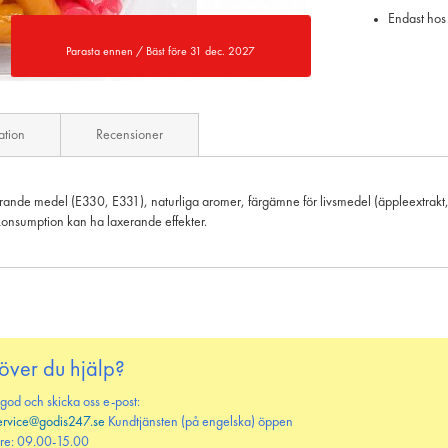
Endast hos
Parasta ennen / Bäst före 31 dec. 2027
ation
Recensioner
rande medel (E330, E331), naturliga aromer, färgämne för livsmedel (äppleextrakt, s
onsumption kan ha laxerande effekter.
över du hjälp?
 god och skicka oss e-post:
ervice@godis247.se
Kundtjänsten (på engelska) öppen
re: 09.00-15.00