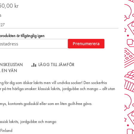
50,00 kr
s
027
odukten är tillgänglig igen
Prenumerera
NSKELISTAN
LÄGG TILL JÄMFÖR
LL EN VÄN
g för dig som älskar lakrits men vill undvika socker! Den sockerfria
r på tre härliga smaker: klassisk lakrits, jordgubbe och mango – allt utan
mys, kontorets godisskål eller som en liten guilt-free gåva.
assisk lakrits, jordgubbe och mango
i Finland