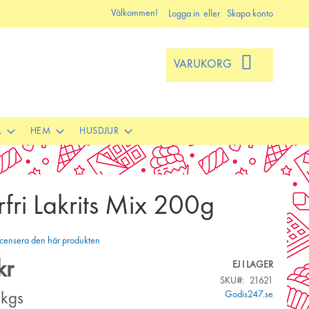
Välkommen!
Logga in
Skapa konto
VARUKORG
L
HEM
HUSDJUR
fri Lakrits Mix 200g
 recensera den här produkten
kr
EJ I LAGER
SKU
21621
Godis247.se
/kgs