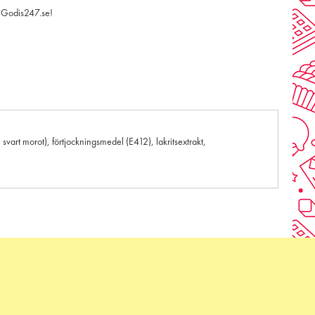
 Godis247.se!
vart morot), förtjockningsmedel (E412), lakritsextrakt,