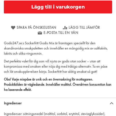
Lägg till i varukorgen
SPARA PÅ ÖNSKELISTAN
LÄGG TILL JÄMFÖR
E-POSTA TILL EN VÄN
Godis247.se:s Sockerfritt Godis Mix är framtagen speciellt för den
skandinaviska smakpaletten och innehåller en mångsidig mix av saltlakrits,
lakrits och olika vingummin.
Det perfekta valet för dig som vill njuta av godis utan socker – utan att
kompromissa med smaken eller nöja dig med tråkiga alternativ. Ta en påse
och låt smakupplevelsen börja. Sockerfritt har aldrig smakat så gott!
Obs! Varje mixpåse är unik och en överraskning för mottagaren.
Produktbilden är vägledande. Innehåller maltitol. Överdriven konsumtion kan
ha laxerande effekt.
Ingredienser
Ingredienser: sötningsmedel (maltitol, sorbitol, erytritol, steviaglykosider),