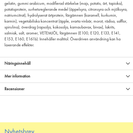
gelatin, gummi arabicum, modifierad stärkelse (majs, potatis, ärt, tapioka),
potatisprotein, surhetsreglerande medel (äppelsyra, citronsyra och mjölksyra,
natriumcitrat), hydrolyserat ärtprotein, färgämnen (karamell, kurkumin,
karmin), vegetabiliska koncentrat (äpple, svarta vinbär, morot, rädisa, safflor,
spirulina), överdrag (rapsolja, kokosolja, karnaubavax, bivax), lakrits,
salmiak, salt, aromer, VETEMJÖL, färgämnen (E100, E120, E133, E141,
E153, E160, E161b). Innehåller maltitol. Överdriven användning kan ha
laxerande effekter.
Näringsinnehåll
Mer information
Recensioner
Nyhetsbrev