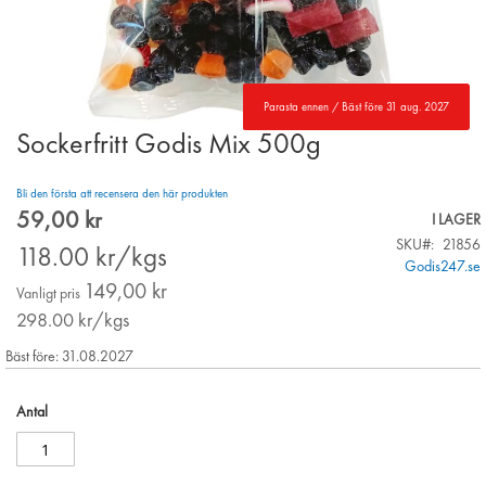
Parasta ennen / Bäst före 31 aug. 2027
Sockerfritt Godis Mix 500g
Skip
to
the
Bli den första att recensera den här produkten
beginning
59,00 kr
Special
I LAGER
of
Price
SKU
21856
the
118.00
kr/kgs
Godis247.se
images
149,00 kr
gallery
Vanligt pris
298.00
kr/kgs
Bäst före: 31.08.2027
Antal