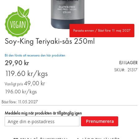
Parasta ennen / Bäst före 11 maj 2027
Soy-King Teriyaki-sås 250ml
Skip
to
the
Bli den första att recensera den här produkten
beginning
29,90 kr
Special
EJ I LAGER
of
Price
SKU
21317
the
119.60
kr/kgs
images
49,00 kr
gallery
Vanligt pris
196.00
kr/kgs
Bäst före: 11.05.2027
Meddela mig när produkten är tillgänglig igen
Prenumerera