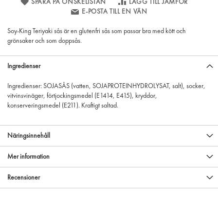
SPARA PÅ ÖNSKELISTAN
LÄGG TILL JÄMFÖR
E-POSTA TILL EN VÄN
Soy-King Teriyaki sås är en glutenfri sås som passar bra med kött och
grönsaker och som doppsås.
Ingredienser
Ingredienser: SOJASÅS (vatten, SOJAPROTEINHYDROLYSAT, salt), socker,
vitvinsvinäger, förtjockingsmedel (E1414, E415), kryddor,
konserveringsmedel (E211). Kraftigt saltad.
Näringsinnehåll
Mer information
Recensioner