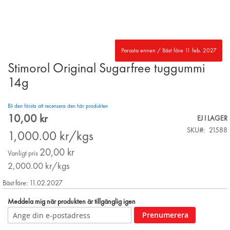
Parasta ennen / Bäst före 11 feb. 2027
Stimorol Original Sugarfree tuggummi
Skip
to
14g
the
beginning
Bli den första att recensera den här produkten
of
10,00 kr
the
Special
EJ I LAGER
images
Price
SKU
21588
1,000.00
kr/kgs
gallery
20,00 kr
Vanligt pris
2,000.00
kr/kgs
Bäst före: 11.02.2027
Meddela mig när produkten är tillgänglig igen
Prenumerera