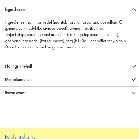
Ingredienser
Ingredienser: sötningsmedel (maltitol, sorbitol, aspartam, acesulfam-K),
gummi, bulkmedel (kalciumkarbonat), aromer, lakritsextrakt,
förtjockningsmedel (gummi arabicum), emulgeringsmedel (lecitiner),
ytbehandlingsmedel (karnaubavax), färg (E150d). Innehåller fenylalanin.
Överdriven konsumtion kan ge laxerande effekter.
Näringsinnehåll
Mer information
Recensioner
Nyhetsbrev