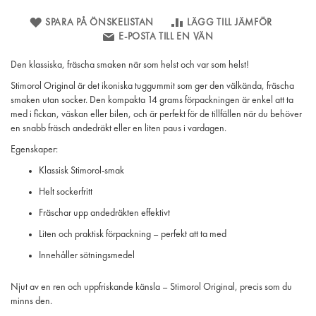
SPARA PÅ ÖNSKELISTAN
LÄGG TILL JÄMFÖR
E-POSTA TILL EN VÄN
Den klassiska, fräscha smaken när som helst och var som helst!
Stimorol Original är det ikoniska tuggummit som ger den välkända, fräscha
smaken utan socker. Den kompakta 14 grams förpackningen är enkel att ta
med i fickan, väskan eller bilen, och är perfekt för de tillfällen när du behöver
en snabb fräsch andedräkt eller en liten paus i vardagen.
Egenskaper:
Klassisk Stimorol-smak
Helt sockerfritt
Fräschar upp andedräkten effektivt
Liten och praktisk förpackning – perfekt att ta med
Innehåller sötningsmedel
Njut av en ren och uppfriskande känsla – Stimorol Original, precis som du
minns den.