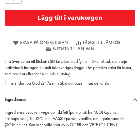
Lägg till i varukorgen
SPARA PÅ ÖNSKELISTAN
LÄGG TILL JÄMFÖR
E-POSTA TILL EN VÄN
Fira Sverige på ett läckert sätt! En påse med fyllig mjölkchoklad, där varje
individuellt inslagen bit stolt bär Sveriges flagga. Det perfekta valet för fester,
som present eller för en stunds njutning.
Finns endast på Godis247.se – säkra din påse innan de tar slut!
Ingredienser
Ingredienser: socker, vegetabiliskt fett (palmolja), helMJÖLKspulver,
kakaopulver (10–12 % fett), VASSLEpulver, vanillin, emulgeringsmedel
(SOJAlecitin). Kan innehålla spår av NÖTTER och VETE (GLUTEN).