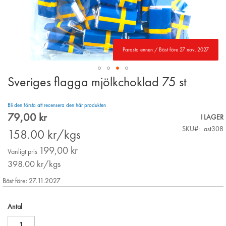
Parasta ennen / Bäst före 27 nov. 2027
Sveriges flagga mjölkchoklad 75 st
Skip
to
the
Bli den första att recensera den här produkten
beginning
79,00 kr
Special
I LAGER
of
Price
SKU
ast308
the
158.00
kr/kgs
images
199,00 kr
gallery
Vanligt pris
398.00
kr/kgs
Bäst före: 27.11.2027
Antal