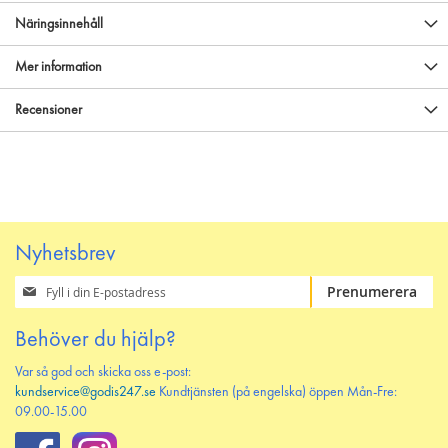
Näringsinnehåll
Mer information
Recensioner
Nyhetsbrev
Prenumerera
Prenumerera
på
vårt
Behöver du hjälp?
nyhetsbrev
Var så god och skicka oss e-post:
kundservice@godis247.se
Kundtjänsten (på engelska) öppen Mån-Fre:
09.00-15.00