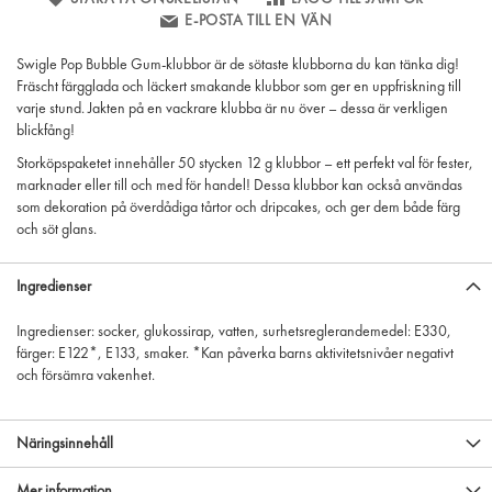
E-POSTA TILL EN VÄN
Swigle Pop Bubble Gum-klubbor är de sötaste klubborna du kan tänka dig!
Fräscht färgglada och läckert smakande klubbor som ger en uppfriskning till
varje stund. Jakten på en vackrare klubba är nu över – dessa är verkligen
blickfång!
Storköpspaketet innehåller 50 stycken 12 g klubbor – ett perfekt val för fester,
marknader eller till och med för handel! Dessa klubbor kan också användas
som dekoration på överdådiga tårtor och dripcakes, och ger dem både färg
och söt glans.
Ingredienser
Ingredienser: socker, glukossirap, vatten, surhetsreglerandemedel: E330,
färger: E122*, E133, smaker. *Kan påverka barns aktivitetsnivåer negativt
och försämra vakenhet.
Näringsinnehåll
Mer information