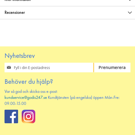
Recensioner
Nyhetsbrev
Prenumerera
Prenumerera
på
vårt
Behöver du hjälp?
nyhetsbrev
Var så god och skicka oss e-post:
kundservice@godis247.se
Kundtjänsten (på engelska) öppen Mån-Fre:
09.00-15.00