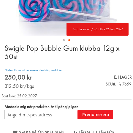
Parasta ennen / Bäst före 25 feb. 2027
Swigle Pop Bubble Gum klubba 12g x
Skip
to
50st
the
beginning
Bli den första att recensera den här produkten
of
250,00 kr
the
EJ I LAGER
images
SKU
fel7659
312.50
kr/kgs
gallery
Bäst före: 25.02.2027
Meddela mig när produkten är tillgänglig igen
Prenumerera
SPARA PÅ ÖNSKELISTAN
LÄGG TILL JÄMFÖR