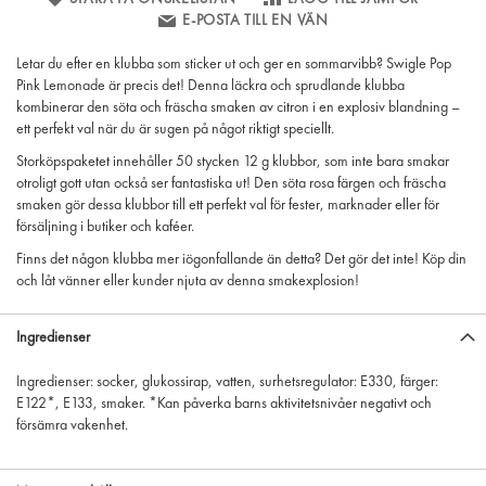
E-POSTA TILL EN VÄN
Letar du efter en klubba som sticker ut och ger en sommarvibb? Swigle Pop
Pink Lemonade är precis det! Denna läckra och sprudlande klubba
kombinerar den söta och fräscha smaken av citron i en explosiv blandning –
ett perfekt val när du är sugen på något riktigt speciellt.
Storköpspaketet innehåller 50 stycken 12 g klubbor, som inte bara smakar
otroligt gott utan också ser fantastiska ut! Den söta rosa färgen och fräscha
smaken gör dessa klubbor till ett perfekt val för fester, marknader eller för
försäljning i butiker och kaféer.
Finns det någon klubba mer iögonfallande än detta? Det gör det inte! Köp din
och låt vänner eller kunder njuta av denna smakexplosion!
Ingredienser
Ingredienser: socker, glukossirap, vatten, surhetsregulator: E330, färger:
E122*, E133, smaker. *Kan påverka barns aktivitetsnivåer negativt och
försämra vakenhet.