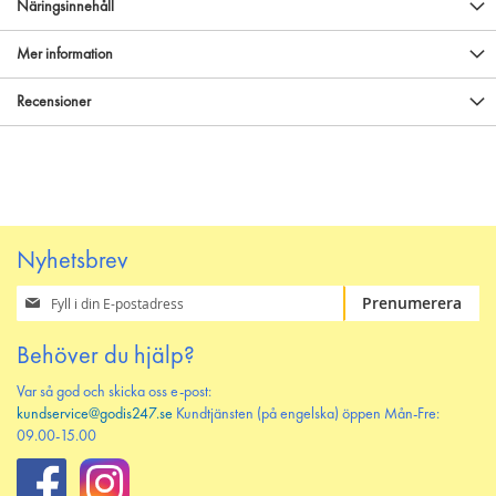
Näringsinnehåll
Mer information
Recensioner
Nyhetsbrev
Prenumerera
Prenumerera
på
vårt
Behöver du hjälp?
nyhetsbrev
Var så god och skicka oss e-post:
kundservice@godis247.se
Kundtjänsten (på engelska) öppen Mån-Fre:
09.00-15.00