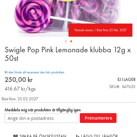
Parasta ennen / Bäst före 25 feb. 2027
Swigle Pop Pink Lemonade klubba 12g x
Skip
to
50st
the
beginning
Bli den första att recensera den här produkten
of
250,00 kr
the
EJ I LAGER
images
SKU
fel7635
416.67
kr/kgs
gallery
Bäst före: 25.02.2027
Meddela mig när produkten är tillgänglig igen
Prenumerera
SPARA PÅ ÖNSKELISTAN
LÄGG TILL JÄMFÖR