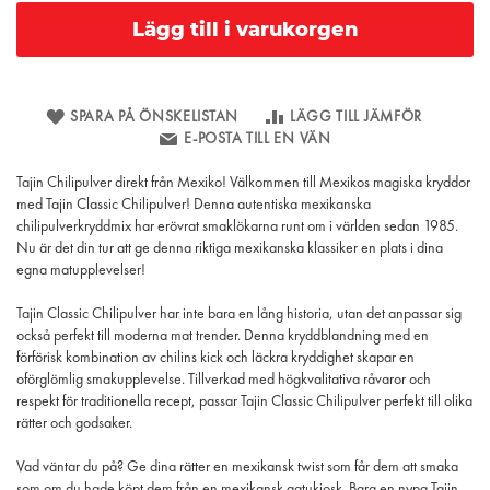
Lägg till i varukorgen
SPARA PÅ ÖNSKELISTAN
LÄGG TILL JÄMFÖR
E-POSTA TILL EN VÄN
Tajin Chilipulver direkt från Mexiko! Välkommen till Mexikos magiska kryddor
med Tajin Classic Chilipulver! Denna autentiska mexikanska
chilipulverkryddmix har erövrat smaklökarna runt om i världen sedan 1985.
Nu är det din tur att ge denna riktiga mexikanska klassiker en plats i dina
egna matupplevelser!
Tajin Classic Chilipulver har inte bara en lång historia, utan det anpassar sig
också perfekt till moderna mat trender. Denna kryddblandning med en
förförisk kombination av chilins kick och läckra kryddighet skapar en
oförglömlig smakupplevelse. Tillverkad med högkvalitativa råvaror och
respekt för traditionella recept, passar Tajin Classic Chilipulver perfekt till olika
rätter och godsaker.
Vad väntar du på? Ge dina rätter en mexikansk twist som får dem att smaka
som om du hade köpt dem från en mexikansk gatukiosk. Bara en nypa Tajin