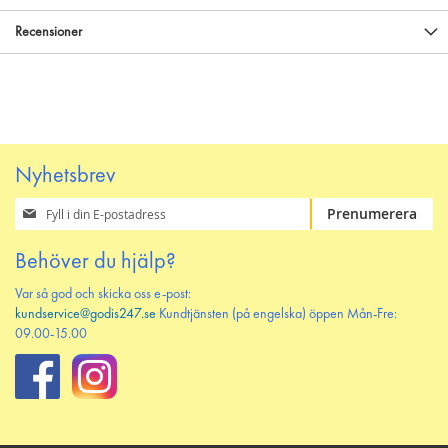
Recensioner
Nyhetsbrev
Prenumerera
Prenumerera
på
vårt
Behöver du hjälp?
nyhetsbrev
Var så god och skicka oss e-post:
kundservice@godis247.se
Kundtjänsten (på engelska) öppen Mån-Fre:
09.00-15.00