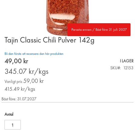
Parasta ennen / Bäst före 31 juli 2027
Tajin Classic Chili Pulver 142g
Skip
to
the
Bli den första att recensera den här produkten
beginning
49,00 kr
Special
I LAGER
of
Price
SKU
12153
the
345.07
kr/kgs
images
59,00 kr
gallery
Vanligt pris
415.49
kr/kgs
Bäst före: 31.07.2027
Antal