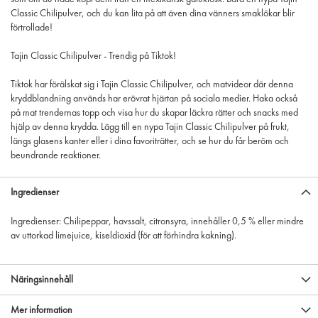
Classic Chilipulver, och du kan lita på att även dina vänners smaklökar blir
förtrollade!
Tajin Classic Chilipulver - Trendig på Tiktok!
Tiktok har förälskat sig i Tajin Classic Chilipulver, och matvideor där denna
kryddblandning används har erövrat hjärtan på sociala medier. Haka också
på mat trendernas topp och visa hur du skapar läckra rätter och snacks med
hjälp av denna krydda. Lägg till en nypa Tajin Classic Chilipulver på frukt,
längs glasens kanter eller i dina favoriträtter, och se hur du får beröm och
beundrande reaktioner.
Ingredienser
Ingredienser: Chilipeppar, havssalt, citronsyra, innehåller 0,5 % eller mindre
av uttorkad limejuice, kiseldioxid (för att förhindra kakning).
Näringsinnehåll
Mer information