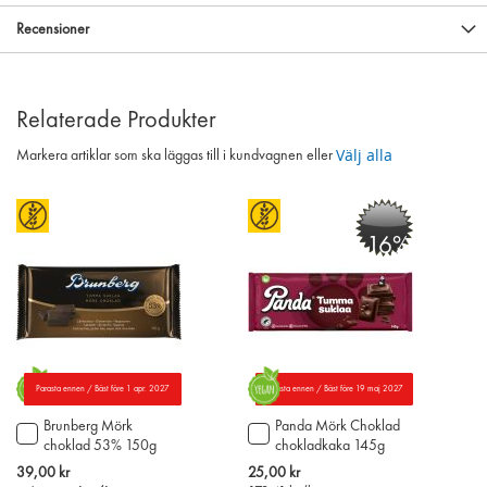
Recensioner
Relaterade Produkter
Välj alla
Markera artiklar som ska läggas till i kundvagnen eller
-16%
Parasta ennen / Bäst före 1 apr. 2027
Parasta ennen / Bäst före 19 maj 2027
Brunberg Mörk
Panda Mörk Choklad
Lägg
Lägg
choklad 53% 150g
chokladkaka 145g
till
till
i
i
Special
39,00 kr
25,00 kr
varukorgen
varukorgen
Price