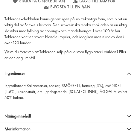
SPARA PÅ ÖNSKELISTAN
LÄGG TILL JÄMFÖR
E-POSTA TILL EN VÄN
Toblerone-chokladen känns genast igen på sin trekantiga form, som blivit en
viktig del av Schweiz historia. Den schweiziska mörka chokladen är en riktig
klassiker med fyllning av honungs- och mandelnougat. I över 100 år har
Toblerone varit en favorit bland européer, och idag kan man njuta av den i
över 120 länder.
Visste du förresten att Toblerone säljs på alla stora flygplatser i världen? Eller
att den är glutenfri?
Ingredienser
Ingredienser: Kakaomassa, socker, SMÖRFETT, honung (3%), MANDEL
(1,6%), kakaosmör, emulgeringsmedel (SOJALECITINER), ÄGGVITA. Minst
50% kakao.
Näringsinnehåll
Mer information