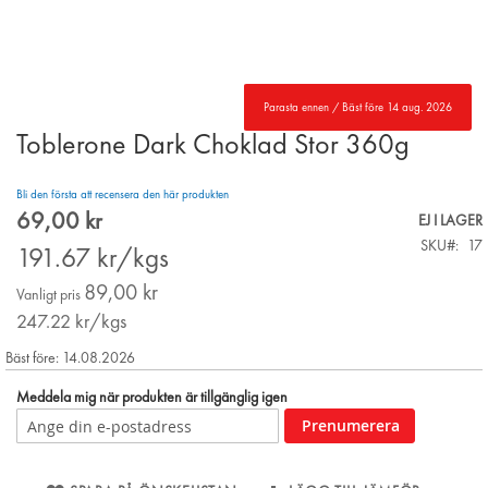
Parasta ennen / Bäst före 14 aug. 2026
Toblerone Dark Choklad Stor 360g
Skip
to
the
Bli den första att recensera den här produkten
beginning
69,00 kr
Special
EJ I LAGER
of
Price
SKU
17
the
191.67
kr/kgs
images
89,00 kr
gallery
Vanligt pris
247.22
kr/kgs
Bäst före: 14.08.2026
Meddela mig när produkten är tillgänglig igen
Prenumerera