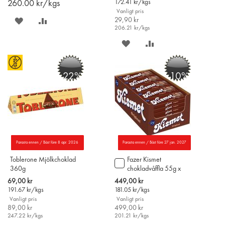
260.00
kr/kgs
172.41
kr/kgs
Vanligt pris
SPARA
LÄGG
29,90 kr
206.21
kr/kgs
PÅ
TILL
SPARA
LÄGG
ÖNSKELISTAN
JÄMFÖR
PÅ
TILL
-22%
-10%
ÖNSKELISTAN
JÄMFÖR
Parasta ennen / Bäst före 8 apr. 2026
Parasta ennen / Bäst före 27 jan. 2027
Toblerone Mjölkchoklad
Fazer Kismet
Lägg
360g
chokladvåffla 55g x
till
45st
i
Special
Special
69,00 kr
449,00 kr
varukorgen
Price
Price
191.67
kr/kgs
181.05
kr/kgs
Vanligt pris
Vanligt pris
89,00 kr
499,00 kr
247.22
kr/kgs
201.21
kr/kgs