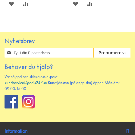
SPARA
LÄGG
SPARA
LÄGG
PÅ
TILL
PÅ
TILL
ÖNSKELISTAN
JÄMFÖR
ÖNSKELISTAN
JÄMFÖR
Nyhetsbrev
Prenumerera
Prenumerera
på
vårt
Behöver du hjälp?
nyhetsbrev
Var så god och skicka oss e-post:
kundservice@godis247.se
Kundtjänsten (på engelska) öppen Mån-Fre:
09.00-15.00
Information