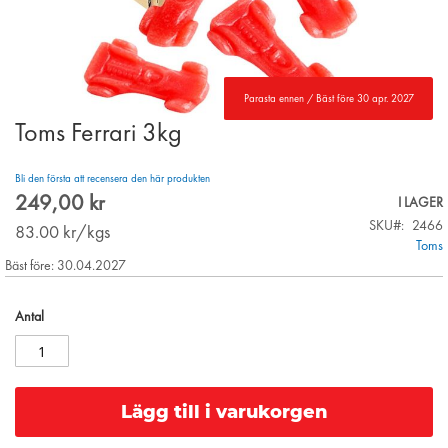
Parasta ennen / Bäst före 30 apr. 2027
Toms Ferrari 3kg
Skip
to
the
Bli den första att recensera den här produkten
beginning
249,00 kr
I LAGER
of
SKU
2466
the
83.00
kr/kgs
Toms
images
Bäst före: 30.04.2027
gallery
Antal
Lägg till i varukorgen