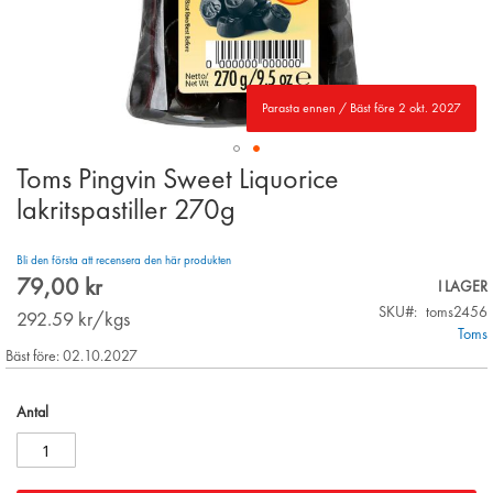
Parasta ennen / Bäst före 2 okt. 2027
Toms Pingvin Sweet Liquorice
Skip
to
lakritspastiller 270g
the
beginning
Bli den första att recensera den här produkten
of
79,00 kr
the
I LAGER
images
SKU
toms2456
292.59
kr/kgs
gallery
Toms
Bäst före: 02.10.2027
Antal