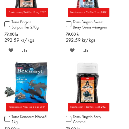
Parasta ennen / Bäst före 10 aug. 2027
Parasta ennen / Bäst före 11 maj 2027
Toms Pingvin
Toms Pingvin Sweet
Lägg
Lägg
Saltpastiller 270g
Berry Gums winegum
till
till
270g
i
i
79,00 kr
79,00 kr
varukorgen
varukorgen
292.59
kr/kgs
292.59
kr/kgs
SPARA
LÄGG
SPARA
LÄGG
PÅ
TILL
PÅ
TILL
ÖNSKELISTAN
JÄMFÖR
ÖNSKELISTAN
JÄMFÖR
Parasta ennen / Bäst före 5 mars 2027
Parasta ennen / Bäst före 16 okt. 2027
Toms Kanderat Häxvrål
Toms Pingvin Salty
Lägg
Lägg
1kg
Caramel
till
till
saltlakritspastiller 270g
i
i