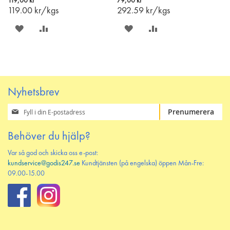
119,00 kr
79,00 kr
varukorgen
varukorgen
119.00
kr/kgs
292.59
kr/kgs
SPARA
LÄGG
SPARA
LÄGG
PÅ
TILL
PÅ
TILL
ÖNSKELISTAN
JÄMFÖR
ÖNSKELISTAN
JÄMFÖR
Nyhetsbrev
Prenumerera
Prenumerera
på
vårt
Behöver du hjälp?
nyhetsbrev
Var så god och skicka oss e-post:
kundservice@godis247.se
Kundtjänsten (på engelska) öppen Mån-Fre:
09.00-15.00