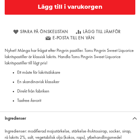
Lägg till i varukorgen
SPARA PÅ ÖNSKELISTAN
LÄGG TILL JÄMFÖR
E-POSTA TILL EN VÄN
Nyhet! Många har frågat efter Pingvin pastiller. Toms Pingvin Sweet Liquorice
lakritspastiller är klassisk lakrits. Handla Toms Pingvin Sweet Liquorice
lakritspastiller till lågt pris!
Ett måste för lakritsälskare
En skandinavisk klassiker
Direkt från fabriken
Taxfree-favorit
Ingredienser
Ingredienser: modifierad majsstärkelse, stärkelse-fruktossirap, socker, sirap,
rå lakrits 2%, salt, vegetabilisk olja (kokos, raps), ytbehandlingsmedel