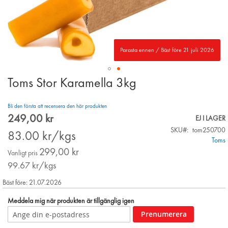
Parasta ennen / Bäst före 21 juli 2026
Toms Stor Karamella 3kg
Skip
to
the
Bli den första att recensera den här produkten
beginning
249,00 kr
Special
EJ I LAGER
of
Price
SKU
tom250700
the
83.00
kr/kgs
Toms
images
299,00 kr
gallery
Vanligt pris
99.67
kr/kgs
Bäst före: 21.07.2026
Meddela mig när produkten är tillgänglig igen
Prenumerera