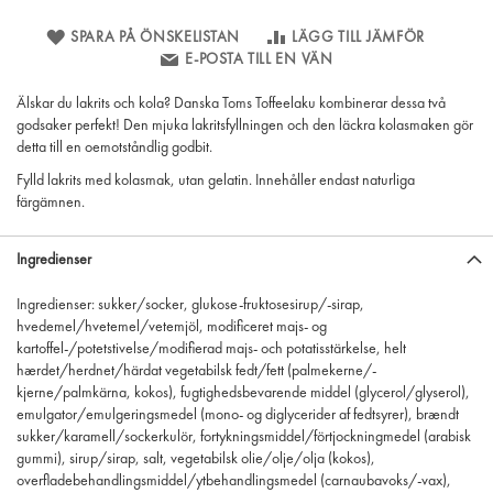
SPARA PÅ ÖNSKELISTAN
LÄGG TILL JÄMFÖR
E-POSTA TILL EN VÄN
Älskar du lakrits och kola? Danska Toms Toffeelaku kombinerar dessa två
godsaker perfekt! Den mjuka lakritsfyllningen och den läckra kolasmaken gör
detta till en oemotståndlig godbit.
Fylld lakrits med kolasmak, utan gelatin. Innehåller endast naturliga
färgämnen.
Ingredienser
Ingredienser: sukker/socker, glukose-fruktosesirup/-sirap,
hvedemel/hvetemel/vetemjöl, modificeret majs- og
kartoffel-/potetstivelse/modifierad majs- och potatisstärkelse, helt
hærdet/herdnet/härdat vegetabilsk fedt/fett (palmekerne/-
kjerne/palmkärna, kokos), fugtighedsbevarende middel (glycerol/glyserol),
emulgator/emulgeringsmedel (mono- og diglycerider af fedtsyrer), brændt
sukker/karamell/sockerkulör, fortykningsmiddel/förtjockningmedel (arabisk
gummi), sirup/sirap, salt, vegetabilsk olie/olje/olja (kokos),
overfladebehandlingsmiddel/ytbehandlingsmedel (carnaubavoks/-vax),