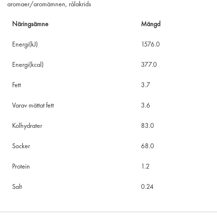
aromaer/aromämnen, rålakrids
Näringsämne
Mängd
Energi(kJ)
1576.0
Energi(kcal)
377.0
Fett
3.7
Varav mättat fett
3.6
Kolhydrater
83.0
Socker
68.0
Protein
1.2
Salt
0.24