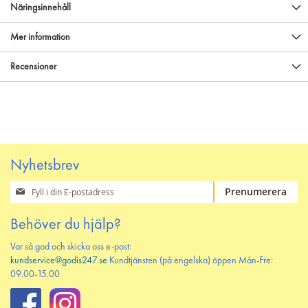
Näringsinnehåll
Mer information
Recensioner
Nyhetsbrev
Prenumerera
Prenumerera
på
vårt
Behöver du hjälp?
nyhetsbrev
Var så god och skicka oss e-post:
kundservice@godis247.se
Kundtjänsten (på engelska) öppen Mån-Fre:
09.00-15.00