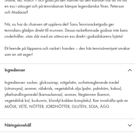
Game, set, match – och godis på det! Känner du den känslan när du vill slå
en ess i sötsuget och på tennisbanan kämpar legendariska Ymer, Peterson
och Madaras?
Nå, nu har du chansen att uppleva det! Toms Tennisracketgodis ger
tennisfans glädjen direkt till munnen. Dessa racketformade godisar inte bara
underhåller, utan slår med sin sötma en ess direkt i godisälskarens hjärta!
Ett leende på läpparna och racket i handen – den här tennisäventyret smakar
som en söt seger!
Ingredienser
Ingredienser: socker, glukossirap, nötgelatin, surhetsreglerande medel
(citronsyra), aromer, rålakrids, vegetabilisk olja (palm, palmkärn, kokos),
ytbehandlingsmedel (karnaubavax), aromer, färgämnen (karmin,
vegetabilisk kol, kurkumin, klorofyl-kobber-kompleks). Kan innehålla spår av
MJÖLK, VETE, NÖTTER, JORDNÖTTER, GLUTEN, SOJA, ÄGG
Näringsinnehåll