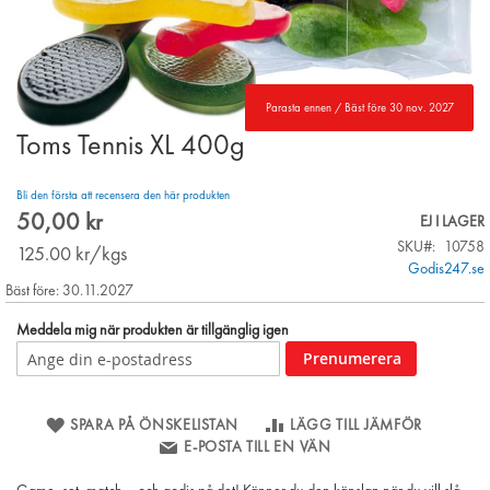
Parasta ennen / Bäst före 30 nov. 2027
Toms Tennis XL 400g
Skip
to
the
Bli den första att recensera den här produkten
beginning
50,00 kr
EJ I LAGER
of
SKU
10758
the
125.00
kr/kgs
Godis247.se
images
Bäst före: 30.11.2027
gallery
Meddela mig när produkten är tillgänglig igen
Prenumerera
SPARA PÅ ÖNSKELISTAN
LÄGG TILL JÄMFÖR
E-POSTA TILL EN VÄN