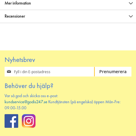
Mer information
Recensioner
Nyhetsbrev
Prenumerera
Prenumerera
på
vårt
Behöver du hjälp?
nyhetsbrev
Var så god och skicka oss e-post:
kundservice@godis247.se
Kundtjänsten (på engelska) öppen Mån-Fre:
09.00-15.00