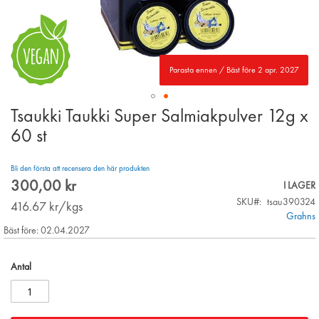
Parasta ennen / Bäst före 2 apr. 2027
Tsaukki Taukki Super Salmiakpulver 12g x
Skip
to
60 st
the
beginning
Bli den första att recensera den här produkten
of
300,00 kr
the
I LAGER
images
SKU
tsau390324
416.67
kr/kgs
gallery
Grahns
Bäst före: 02.04.2027
Antal