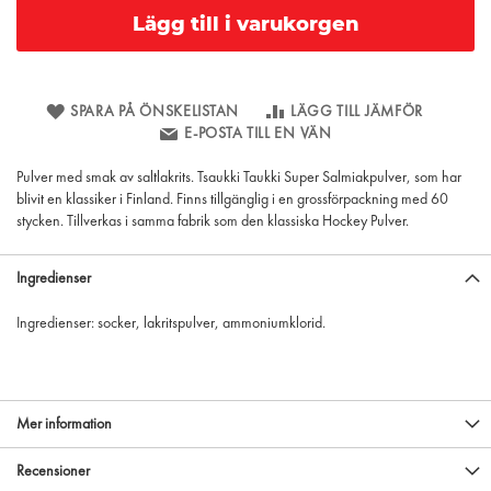
Lägg till i varukorgen
SPARA PÅ ÖNSKELISTAN
LÄGG TILL JÄMFÖR
E-POSTA TILL EN VÄN
Pulver med smak av saltlakrits. Tsaukki Taukki Super Salmiakpulver, som har
blivit en klassiker i Finland. Finns tillgänglig i en grossförpackning med 60
stycken. Tillverkas i samma fabrik som den klassiska Hockey Pulver.
Ingredienser
Ingredienser: socker, lakritspulver, ammoniumklorid.
Mer information
Recensioner