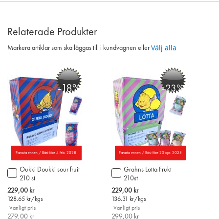
Relaterade Produkter
Välj alla
Markera artiklar som ska läggas till i kundvagnen eller
-18%
-23%
Parasta ennen / Bäst före 4 feb. 2028
Parasta ennen / Bäst före 20 apr. 2028
Oukki Doukki sour fruit
Grahns Lotta Frukt
Lägg
Lägg
210 st
210st
till
till
i
i
Special
Special
229,00 kr
229,00 kr
varukorgen
varukorgen
Price
Price
128.65
kr/kgs
136.31
kr/kgs
Vanligt pris
Vanligt pris
279,00 kr
299,00 kr