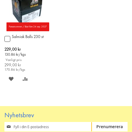
Parasta ennen / Bäst före 24 sep. 2027
Salmiak Balls 230 st
Lägg
till
i
Special
229,00 kr
varukorgen
Price
130.86
kr/kgs
Vanligt pris
299,00 kr
170.86
kr/kgs
SPARA
LÄGG
PÅ
TILL
ÖNSKELISTAN
JÄMFÖR
Nyhetsbrev
Prenumerera
Prenumerera
på