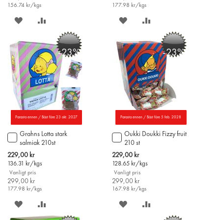
156.74
kr/kgs
177.98
kr/kgs
SPARA
LÄGG
SPARA
LÄGG
PÅ
TILL
PÅ
TILL
-23%
-23%
ÖNSKELISTAN
JÄMFÖR
ÖNSKELISTAN
JÄMFÖR
Parasta ennen / Bäst före 23 okt. 2027
Parasta ennen / Bäst före 5 feb. 2028
Grahns Lotta stark
Oukki Doukki Fizzy fruit
Lägg
Lägg
salmiak 210st
210 st
till
till
i
i
Special
Special
229,00 kr
229,00 kr
varukorgen
varukorgen
Price
Price
136.31
kr/kgs
128.65
kr/kgs
Vanligt pris
Vanligt pris
299,00 kr
299,00 kr
177.98
kr/kgs
167.98
kr/kgs
SPARA
LÄGG
SPARA
LÄGG