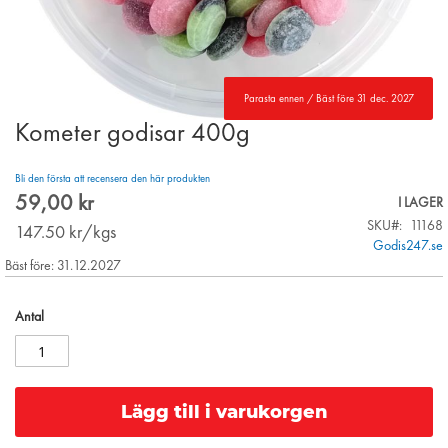
Parasta ennen / Bäst före 31 dec. 2027
Kometer godisar 400g
Skip
to
the
Bli den första att recensera den här produkten
beginning
59,00 kr
I LAGER
of
SKU
11168
the
147.50
kr/kgs
Godis247.se
images
Bäst före: 31.12.2027
gallery
Antal
Lägg till i varukorgen