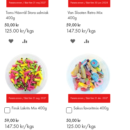
Parasta ennen / Bäst före 31 maj 2027
Parasta ennen / Bäst före 30 juni 2028
Toms Häxvrål Stora salmiak
Van Slooten Retro Mix
400g
400g
50,00 kr
59,00 kr
125.00
kr/kgs
147.50
kr/kgs
SPARA
LÄGG
SPARA
LÄGG
PÅ
TILL
PÅ
TILL
ÖNSKELISTAN
JÄMFÖR
ÖNSKELISTAN
JÄMFÖR
Parasta ennen / Bäst före 31 aug. 2027
Parasta ennen / Bäst före 31 dec. 2027
Finsk Lakrits Mix 400g
Sakus favoritmix 400g
Lägg
Lägg
till
till
i
i
59,00 kr
50,00 kr
varukorgen
varukorgen
147.50
kr/kgs
125.00
kr/kgs