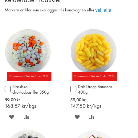
Relaterade Produkter
Välj alla
Markera artiklar som ska läggas till i kundvagnen eller
Parasta ennen / Bäst före 31 okt. 2027
Parasta ennen / Bäst före 31 dec. 2026
Klassiska
Dals Drage Bananas
Lägg
Lägg
chokladpastiller 350g
400g
till
till
i
i
59,00 kr
59,00 kr
varukorgen
varukorgen
168.57
kr/kgs
147.50
kr/kgs
SPARA
LÄGG
SPARA
LÄGG
PÅ
TILL
PÅ
TILL