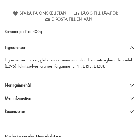
SPARA PÅ ÖNSKELISTAN
LÄGG TILL JÄMFÖR
E-POSTA TILL EN VÄN
Kometer godisar 400g
Ingredienser
Ingredienser: socker, glukossirap, ammoniumklorid, surhetsreglerande medel
(E296), lakritspulver, aromer, färgämne (E141, E153, E120).
Näringsinnehåll
Mer information
Recensioner