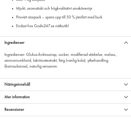
Mjukt, aromatiskt och högkvalitativt smakäventyr
Prisvärt storpack – spara upp till 50 % jämfört med burk
Endast hos Godis247.se nätbutik!
Ingredienser
Ingredienser: Glukos-fruktossirap, socker, modifierad stärkelse, melass,
ammoniumklorid, lakritsrotextrakt, färg (vanlig kola), ytbehandling
(karnaubavax), naturlig anisarom.
Näringsinnehåll
Mer information
Recensioner