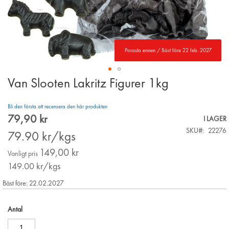
Parasta ennen / Bäst före 22 feb. 2027
Van Slooten Lakritz Figurer 1kg
Skip
to
the
Bli den första att recensera den här produkten
beginning
79,90 kr
Special
I LAGER
of
Price
SKU
22276
the
79.90
kr/kgs
images
149,00 kr
gallery
Vanligt pris
149.00
kr/kgs
Bäst före: 22.02.2027
Antal