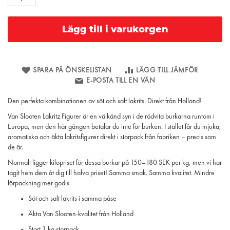
Lägg till i varukorgen
SPARA PÅ ÖNSKELISTAN
LÄGG TILL JÄMFÖR
E-POSTA TILL EN VÄN
Den perfekta kombinationen av söt och salt lakrits. Direkt från Holland!
Van Slooten Lakritz Figurer är en välkänd syn i de rödvita burkarna runtom i
Europa, men den här gången betalar du inte för burken. I stället får du mjuka,
aromatiska och äkta lakritsfigurer direkt i storpack från fabriken – precis som
de är.
Normalt ligger kilopriset för dessa burkar på 150–180 SEK per kg, men vi har
tagit hem dem åt dig till halva priset! Samma smak. Samma kvalitet. Mindre
förpackning mer godis.
Söt och salt lakrits i samma påse
Äkta Van Slooten-kvalitet från Holland
Stort 1 kg storpack