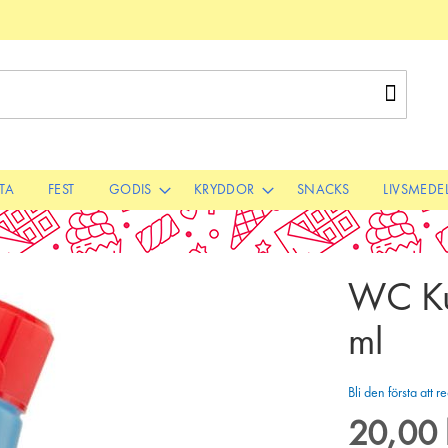
Sök
STA
FEST
GODIS
KRYDDOR
SNACKS
LIVSMEDE
WC Ku
ml
Bli den första att
20,00 