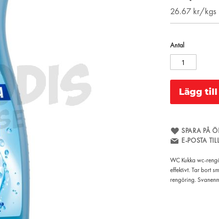
26.67
kr/kgs
Antal
Lägg til
SPARA PÅ Ö
E-POSTA TI
WC Kukka wc-rengöri
effektivt. Tar bort
rengöring. Svanenmä