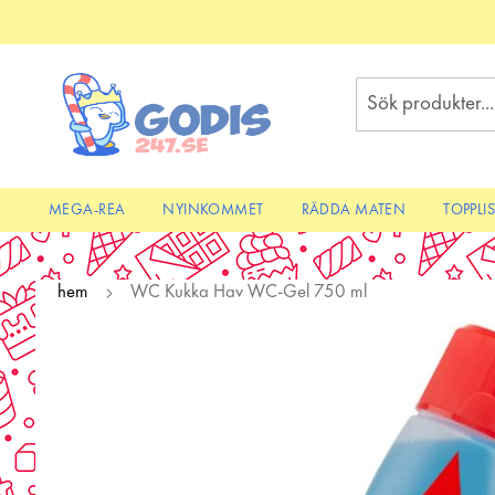
Skip
to
Content
Sök
MEGA-REA
NYINKOMMET
RÄDDA MATEN
TOPPLI
hem
WC Kukka Hav WC-Gel 750 ml
Skip
to
the
end
of
the
images
gallery