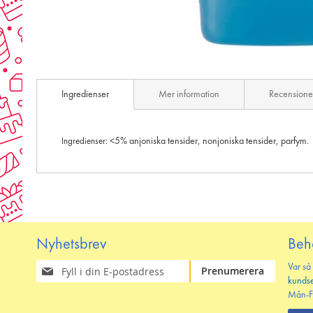
Skip
to
Ingredienser
Mer information
Recensione
the
beginning
of
the
<5% anjoniska tensider, nonjoniska tensider, parfym.
Ingredienser:
images
gallery
Nyhetsbrev
Beh
Prenumerera
Var så
Prenumerera
på
kunds
vårt
Mån-F
nyhetsbrev