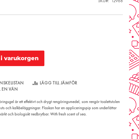
SKU
12968
l i varukorgen
NSKELISTAN
LÄGG TILL JÄMFÖR
LL EN VÄN
ngsgel är ett effektivt och drygt rengöringsmedel, som rengör toalettstolen
 smuts och kalkbeläggningar. Flaskan har en appliceringspip som underlättar
rkt och biologiskt nedbrytbar. With fresh scent of sea.