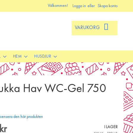
Välkommen!
Logga in
Skapa konto
VARUKORG
L
HEM
HUSDJUR
kka Hav WC-Gel 750
 recensera den här produkten
kr
I LAGER