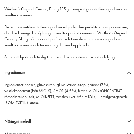
Werther’s Original Creamy Filling 135 g – magiskt goda toffeem godisar som
smälter i munnen!
Dessa sammetslena toffeem godisar erbjuder den perfekta smakupplevelsen,
där den krämiga kolafyllningen smälter perfekt i munnen. Werther’s Original
Creamy Filling toffees är det perfekta valet om du vill njuta av en godis som
smälter i munnen och tar med sig din smakupplevelse.
Smält ditt hjärta och ta dig till en värld av söta stunder – sött och fylligt!
Ingredienser
Ingredienser: socker, glukossirap, glukos-fruktossirap, grädde (7 %),
vasslekoncentrat (från MJÖLK), SMÖR (4,5 %), fettfritt MJÖLKKONCENTRAT,
rörsockersirap, salt, MJÖLKFETT, vasslepulver (från MJÖLK) ), emulgeringsmedel
(SOJALECITIN), arom.
Näringsinnehåll