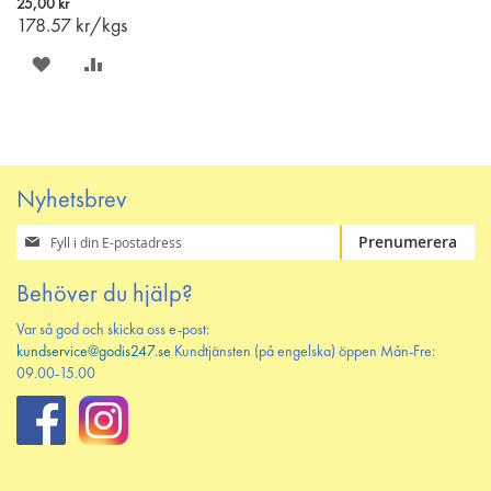
25,00 kr
varukorgen
178.57
kr/kgs
SPARA
LÄGG
PÅ
TILL
ÖNSKELISTAN
JÄMFÖR
Nyhetsbrev
Prenumerera
Prenumerera
på
vårt
Behöver du hjälp?
nyhetsbrev
Var så god och skicka oss e-post:
kundservice@godis247.se
Kundtjänsten (på engelska) öppen Mån-Fre:
09.00-15.00