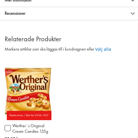
Mer information
Recensioner
Relaterade Produkter
Välj alla
Markera artiklar som ska läggas till i kundvagnen eller
Parasta ennen / Bäst före 28 feb. 2027
Werther´s Original
Lägg
Cream Candies 135g
till
i