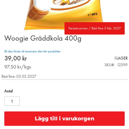
Parasta ennen / Bäst före 5 feb. 2027
Woogie Gräddkola 400g
Skip
to
the
Bli den första att recensera den här produkten
beginning
39,00 kr
I LAGER
of
SKU
12399
the
97.50
kr/kgs
images
Bäst före: 05.02.2027
gallery
Antal
Lägg till i varukorgen