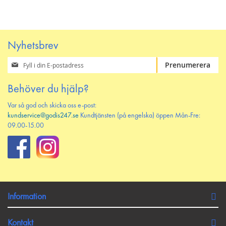
Nyhetsbrev
Prenumerera
Prenumerera
på
vårt
Behöver du hjälp?
nyhetsbrev
Var så god och skicka oss e-post:
kundservice@godis247.se
Kundtjänsten (på engelska) öppen Mån-Fre:
09.00-15.00
Information
Kontakt