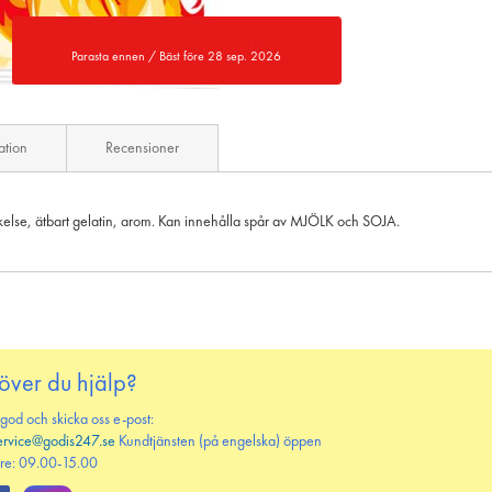
Parasta ennen / Bäst före 28 sep. 2026
ation
Recensioner
ärkelse, ätbart gelatin, arom. Kan innehålla spår av MJÖLK och SOJA.
över du hjälp?
 god och skicka oss e-post:
ervice@godis247.se
Kundtjänsten (på engelska) öppen
re: 09.00-15.00