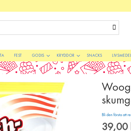
Sök
STA
FEST
GODIS
KRYDDOR
SNACKS
LIVSMEDE
Woogi
skumg
Bli den första att
39,00 