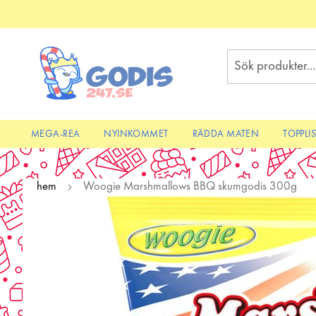
Skip
to
Content
Sök
MEGA-REA
NYINKOMMET
RÄDDA MATEN
TOPPLI
hem
Woogie Marshmallows BBQ skumgodis 300g
Skip
to
the
end
of
the
images
gallery