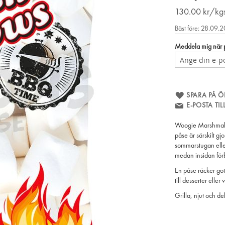
130.00
kr/kg
Bäst före: 28.09.
Meddela mig när pr
SPARA PÅ Ö
E-POSTA TI
Woogie Marshmall
påse är särskilt gjo
sommarstugan eller
medan insidan förb
En påse räcker gott
till desserter eller
Grilla, njut och 