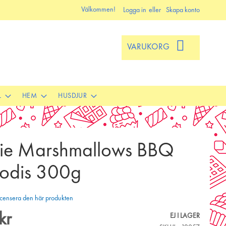
Välkommen!
Logga in
Skapa konto
VARUKORG
L
HEM
HUSDJUR
e Marshmallows BBQ
odis 300g
 recensera den här produkten
kr
EJ I LAGER