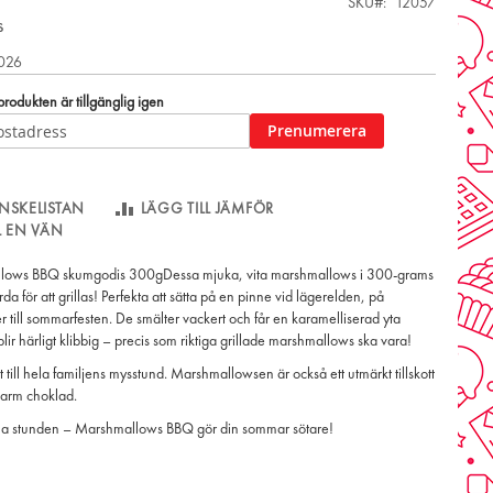
SKU
12057
s
2026
odukten är tillgänglig igen
Prenumerera
NSKELISTAN
LÄGG TILL JÄMFÖR
LL EN VÄN
ows BBQ skumgodis 300gDessa mjuka, vita marshmallows i 300-grams
rda för att grillas! Perfekta att sätta på en pinne vid lägerelden, på
 till sommarfesten. De smälter vackert och får en karamelliserad yta
lir härligt klibbig – precis som riktiga grillade marshmallows ska vara!
 till hela familjens mysstund. Marshmallowsen är också ett utmärkt tillskott
 varm choklad.
dela stunden – Marshmallows BBQ gör din sommar sötare!