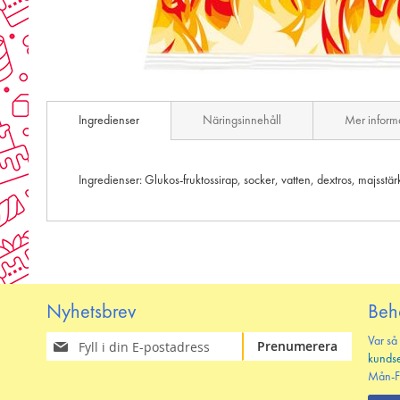
Skip
to
Ingredienser
Näringsinnehåll
Mer inform
the
beginning
of
the
Ingredienser: Glukos-fruktossirap, socker, vatten, dextros, majsst
images
gallery
Nyhetsbrev
Beh
Prenumerera
Var så
Prenumerera
på
kunds
vårt
Mån-F
nyhetsbrev